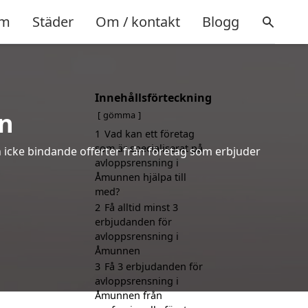
m
Städer
Om / kontakt
Blogg
Innehållsförteckning
n
gömma
1
Vad kan ett företag
som är specialiserat på
h icke bindande offerter från företag som erbjuder
avloppsrensning i
Åmunnen hjälpa till
med?
2
Få alltid minst 3
erbjudanden för
avloppsrensning i
Åmunnen
3
Få 3 erbjudanden för
avloppsrensning i
Åmunnen från