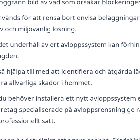
oggrann bild av vad som orsakar blockeringe
änds för att rensa bort envisa beläggningar
iv och miljövänlig lösning.
t underhåll av ert avloppssystem kan förhi
ngden.
 hjälpa till med att identifiera och åtgärda lä
dra allvarliga skador i hemmet.
 behöver installera ett nytt avloppssystem e
retag specialiserade på avloppsrensning ge 
rofessionellt sätt.