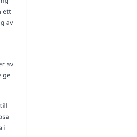
ing
 ett
ng av
er av
e ge
ill
lösa
 i