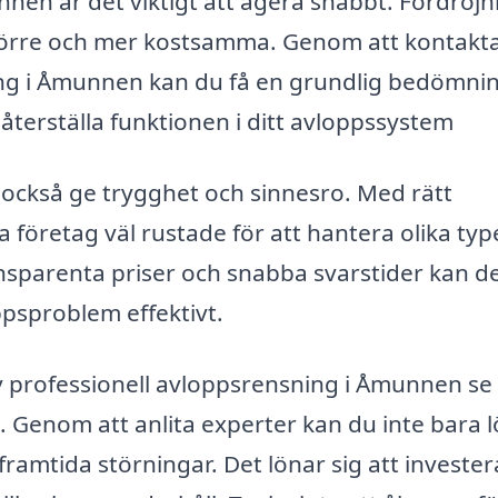
en är det viktigt att agera snabbt. Fördröjn
 större och mer kostsamma. Genom att kontakta
ing i Åmunnen kan du få en grundlig bedömni
återställa funktionen i ditt avloppssystem
kan också ge trygghet och sinnesro. Med rätt
 företag väl rustade för att hantera olika typ
sparenta priser och snabba svarstider kan d
ppsproblem effektivt.
professionell avloppsrensning i Åmunnen se t
. Genom att anlita experter kan du inte bara 
amtida störningar. Det lönar sig att investera