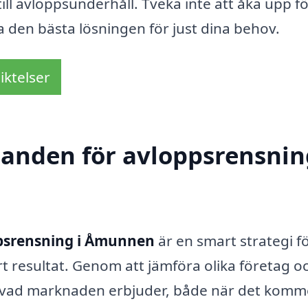
ll avloppsunderhåll. Tveka inte att åka upp fö
a den bästa lösningen för just dina behov.
iktelser
danden för avloppsrensnin
psrensning i Åmunnen
är en smart strategi f
ärt resultat. Genom att jämföra olika företag o
av vad marknaden erbjuder, både när det kommer