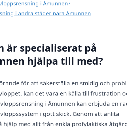
 avloppsrensning i Åmunnen?
ensning i andra städer nära Åmunnen
 är specialiserat på
nnen hjälpa till med?
görande för att säkerställa en smidig och prob
ppet, kan det vara en källa till frustration o
å avloppsrensning i Åmunnen kan erbjuda en ra
t avloppssystem i gott skick. Genom att anlita
jälp med allt från enkla profylaktiska åtgärde