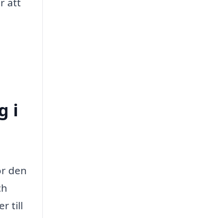
r att
g i
ör den
ch
 till