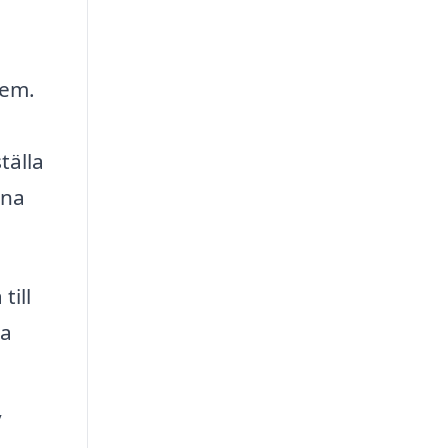
lem.
tälla
rna
till
sa
v