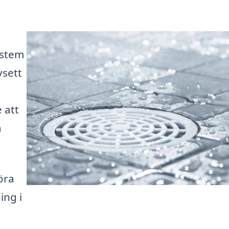
ystem
vsett
 att
a
öra
ing i