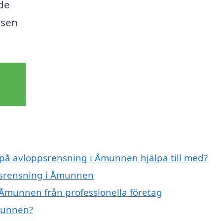
nde
ssen
t på avloppsrensning i Åmunnen hjälpa till med?
ppsrensning i Åmunnen
 Åmunnen från professionella företag
munnen?