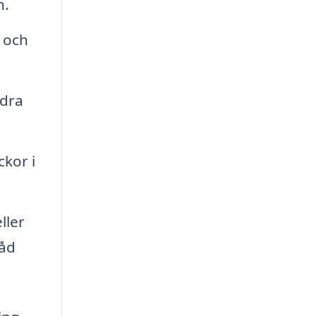
n.
 och
ndra
ckor i
ller
råd