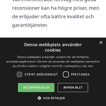
recensioner kan ha högre priser, men
de erbjuder ofta bättre kvalitet och
garantitjänster.
Det är alltid en bra idé att begära flera
×
Denna webbplats använder
offerter från olika företag för
cookies
avloppsrensning i Aplared. Genom att
Denna webbplats använder cookies för att förbättra
användarupplevelsen. Genom att använda vår webbplats samtycker
jämföra priser och tjänster kan du få en
du till alla cookies i enlighet med vår cookiepolicy.
Läs mer
bättre förståelse för vad som är rimligt
STRIKT NÖDVÄNDIGT
PRESTANDA
och vad som passar din situation bäst.
ACCEPTERA ALLA
AVVISA ALLT
Genom
avloppsrensning-pris.se
kan du
VISA DETALJER
enkelt få kontakt med olika entreprenörer