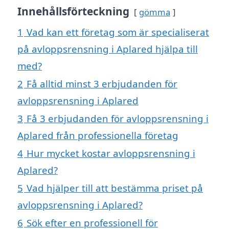
Innehållsförteckning
gömma
1
Vad kan ett företag som är specialiserat
på avloppsrensning i Aplared hjälpa till
med?
2
Få alltid minst 3 erbjudanden för
avloppsrensning i Aplared
3
Få 3 erbjudanden för avloppsrensning i
Aplared från professionella företag
4
Hur mycket kostar avloppsrensning i
Aplared?
5
Vad hjälper till att bestämma priset på
avloppsrensning i Aplared?
6
Sök efter en professionell för