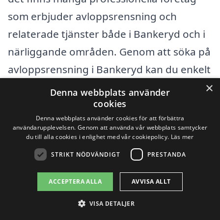
som erbjuder avloppsrensning och
relaterade tjänster både i Bankeryd och i
närliggande områden. Genom att söka på
avloppsrensning i Bankeryd kan du enkelt
×
få tillgång till lokala företag som kan lösa
Denna webbplats använder
cookies
dina avloppsproblem.
Denna webbplats använder cookies för att förbättra
användarupplevelsen. Genom att använda vår webbplats samtycker
Här är några omkringliggande städer där
du till alla cookies i enlighet med vår cookiepolicy.
Läs mer
du också kan hitta hjälp med
STRIKT NÖDVÄNDIGT
PRESTANDA
avloppsrensning:
ACCEPTERA ALLA
AVVISA ALLT
Jönköping
VISA DETALJER