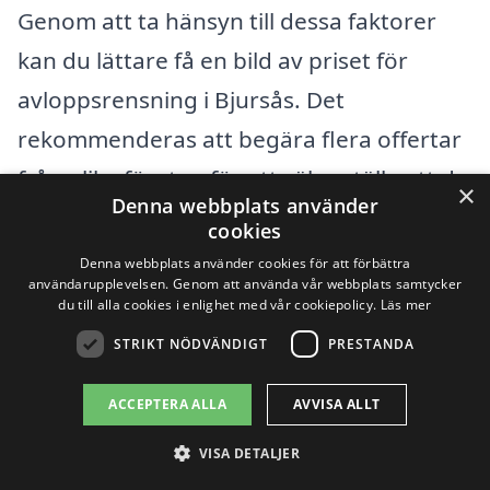
Genom att ta hänsyn till dessa faktorer
kan du lättare få en bild av priset för
avloppsrensning i Bjursås. Det
rekommenderas att begära flera offertar
från olika företag för att säkerställa att du
×
Denna webbplats använder
får det bästa möjliga erbjudandet. Med
cookies
hjälp av vår plattform kan du enkelt få
Denna webbplats använder cookies för att förbättra
användarupplevelsen. Genom att använda vår webbplats samtycker
kontakt med professionella som erbjuder
du till alla cookies i enlighet med vår cookiepolicy.
Läs mer
avloppsrensning, så du kan tryggt
STRIKT NÖDVÄNDIGT
PRESTANDA
jämföra priser och tjänster som passar
ACCEPTERA ALLA
AVVISA ALLT
dina behov bäst.
VISA DETALJER