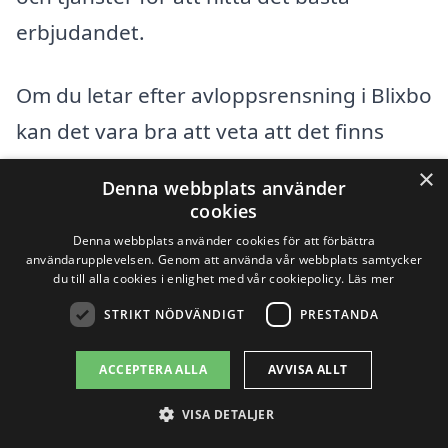
erbjudandet.
Om du letar efter avloppsrensning i Blixbo
kan det vara bra att veta att det finns
flera omkringliggande städer där du kan
×
Denna webbplats använder
få hjälp. Här är några av dessa städer:
cookies
Denna webbplats använder cookies för att förbättra
användarupplevelsen. Genom att använda vår webbplats samtycker
Falu
du till alla cookies i enlighet med vår cookiepolicy.
Läs mer
Grängesberg
STRIKT NÖDVÄNDIGT
PRESTANDA
Ludvika
ACCEPTERA ALLA
AVVISA ALLT
Sundborn
VISA DETALJER