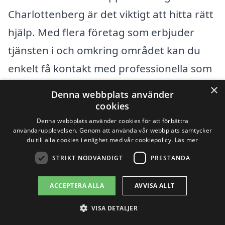
Charlottenberg är det viktigt att hitta rätt
hjälp. Med flera företag som erbjuder
tjänsten i och omkring området kan du
enkelt få kontakt med professionella som
kan hjälpa dig med dina problem. Oavsett
×
Denna webbplats använder
om det handlar om stopp i avloppet,
cookies
underhåll eller renovering av
Denna webbplats använder cookies för att förbättra
användarupplevelsen. Genom att använda vår webbplats samtycker
avloppssystem, finns det kunniga
du till alla cookies i enlighet med vår cookiepolicy.
Läs mer
hantverkare som står redo att hjälpa dig.
STRIKT NÖDVÄNDIGT
PRESTANDA
ACCEPTERA ALLA
AVVISA ALLT
När du söker efter avloppsrensning i
Charlottenberg, kan det vara bra att
VISA DETALJER