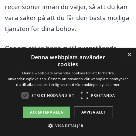
recensioner innan du väljer, så att du kan
vara säker på att du får den bästa möjliga
tjänsten för dina behov.
Genom att ta hänsyn till ovanstående
×
Denna webbplats använder
faktorer, kan du bättre förstå vad som
cookies
påverkar prissättningen av
Denna webbplats använder cookies för att förbättra
användarupplevelsen. Genom att använda vår webbplats samtycker
avloppsrensning och fatta ett välgrundat
du till alla cookies i enlighet med vår cookiepolicy.
Läs mer
beslut. Att investera i professionell
STRIKT NÖDVÄNDIGT
PRESTANDA
avloppsrensning är viktigt för att
förebygga framtida problem och
ACCEPTERA ALLA
AVVISA ALLT
säkerställa att ditt avloppssystem
VISA DETALJER
fungerar som det ska i Domsten.