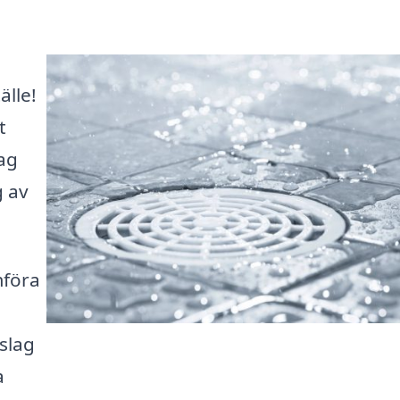
älle!
t
tag
g av
mföra
slag
a