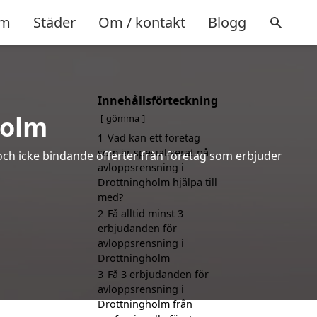
m
Städer
Om / kontakt
Blogg
Innehållsförteckning
holm
gömma
1
Vad kan ett företag
som är specialiserat på
och icke bindande offerter från företag som erbjuder
avloppsrensning i
Drottningholm hjälpa till
med?
2
Få alltid minst 3
erbjudanden för
avloppsrensning i
Drottningholm
3
Få 3 erbjudanden för
avloppsrensning i
Drottningholm från