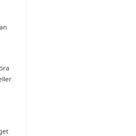
kan
öra
ller
get