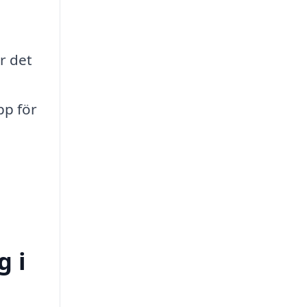
r det
pp för
g i