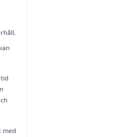
rhåll.
 kan
tid
an
och
kt med