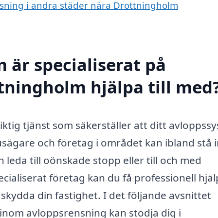
ensning i andra städer nära Drottningholm
 är specialiserat på
tningholm hjälpa till med
ktig tjänst som säkerställer att ditt avloppss
sägare och företag i området kan ibland stå i
leda till oönskade stopp eller till och med
ialiserat företag kan du få professionell hjäl
ydda din fastighet. I det följande avsnittet
s inom avloppsrensning kan stödja dig i