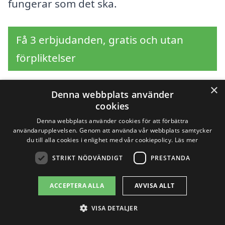
fungerar som det ska.
Få 3 erbjudanden, gratis och utan
förpliktelser
×
Denna webbplats använder
cookies
Sök efter en
Denna webbplats använder cookies för att förbättra
professionell för
användarupplevelsen. Genom att använda vår webbplats samtycker
du till alla cookies i enlighet med vår cookiepolicy.
Läs mer
avloppsrensning i
STRIKT NÖDVÄNDIGT
PRESTANDA
andra städer nära
ACCEPTERA ALLA
AVVISA ALLT
Filsbäck
VISA DETALJER