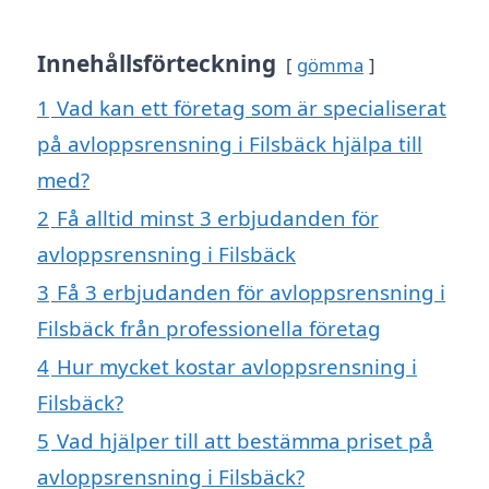
Innehållsförteckning
gömma
1
Vad kan ett företag som är specialiserat
på avloppsrensning i Filsbäck hjälpa till
med?
2
Få alltid minst 3 erbjudanden för
avloppsrensning i Filsbäck
3
Få 3 erbjudanden för avloppsrensning i
Filsbäck från professionella företag
4
Hur mycket kostar avloppsrensning i
Filsbäck?
5
Vad hjälper till att bestämma priset på
avloppsrensning i Filsbäck?