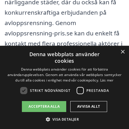
närliggande städer, där du också kan få
konkurrenskraftiga erbjudanden på
avloppsrensning. Genom
avloppsrensning-pris.se kan du enkelt få
kontakt med flera professionella aktörer i
×
området och jämföra priser.
Denna webbplats använder
cookies
Denna webbplats använder cookies för att förbättra
Några av de städer du kan överväga för
användarupplevelsen. Genom att använda vår webbplats samtycker
du till alla cookies i enlighet med vår cookiepolicy.
Läs mer
avloppsrensning nära Grevie inkluderar:
STRIKT NÖDVÄNDIGT
PRESTANDA
Båstad
ACCEPTERA ALLA
AVVISA ALLT
Malmö
VISA DETALJER