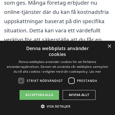
som ges. Många företag erbjuder nu
online-tjänster där du kan få kostnadsfria
uppskattningar baserat på din specifika
situation. Detta kan vara ett värdefullt
verktyg för att säkerställa att du får en
×
rimlig och konkurrenskraftig kostnad för
Denna webbplats använder
cookies
avloppsrensning.
Denna webbplats använder cookies för att förbättra
användarupplevelsen. Genom att använda vår webbplats samtycker
du till alla cookies i enlighet med vår cookiepolicy.
Läs mer
Sammanfattningsvis är det flera faktorer
STRIKT NÖDVÄNDIGT
PRESTANDA
som påverkar priset på avloppsrensning i
Gullbranna, och genom att göra ordentlig
ACCEPTERA ALLA
AVVISA ALLT
research och jämföra olika alternativ kan
VISA DETALJER
du hitta den bästa lösningen för dina