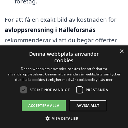
företag.
För att få en exakt bild av kostnaden för
avloppsrensning i Hälleforsnäs
rekommenderar vi att du begär offerter
från flera olika företag. Genom att
×
Denna webbplats använder
jämföra priser och tjänster kan du enklare
cookies
Denna webbplats använder cookies för att förbättra
hitta en lösning som passar dina behov
användarupplevelsen. Genom att använda vår webbplats samtycker
och din budget. Dessutom kan du få
du till alla cookies i enlighet med vår cookiepolicy.
Läs mer
STRIKT NÖDVÄNDIGT
PRESTANDA
insikter om olika företag genom att läsa
kundrecensioner och betyg, vilket kan
ACCEPTERA ALLA
AVVISA ALLT
hjälpa dig att göra ett mer informerat val.
VISA DETALJER