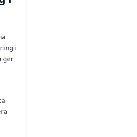
ma
ning i
a ger
ta
era