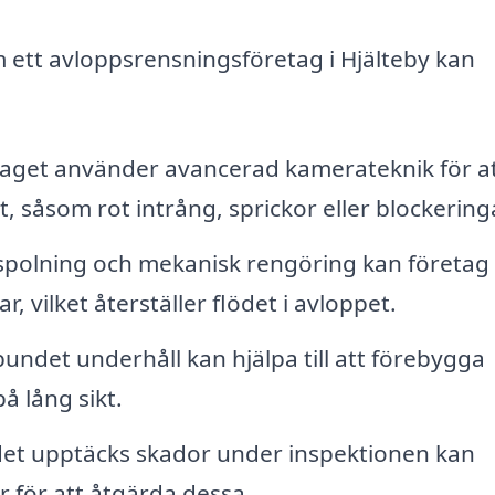
om ett avloppsrensningsföretag i Hjälteby kan
aget använder avancerad kamerateknik för a
, såsom rot intrång, sprickor eller blockering
olning och mekanisk rengöring kan företag
r, vilket återställer flödet i avloppet.
undet underhåll kan hjälpa till att förebygga
 lång sikt.
t upptäcks skador under inspektionen kan
r för att åtgärda dessa.