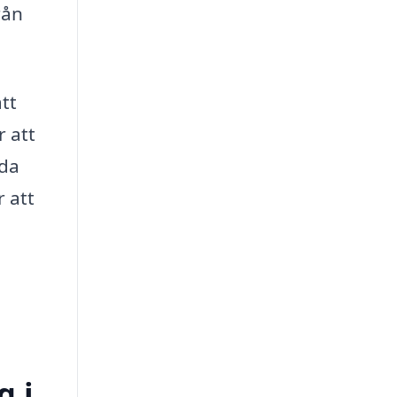
rån
tt
r att
ida
r att
g i