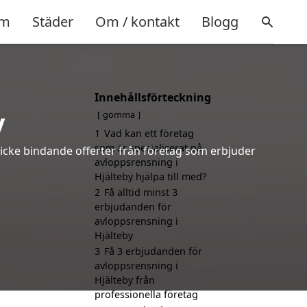
m
Städer
Om / kontakt
Blogg
Innehållsförteckning
y
gömma
1
Vad kan ett företag
som är specialiserat på
h icke bindande offerter från företag som erbjuder
avloppsrensning i
Hjälteby hjälpa till med?
2
Få alltid minst 3
erbjudanden för
avloppsrensning i
Hjälteby
3
Få 3 erbjudanden för
avloppsrensning i
Hjälteby från
professionella företag