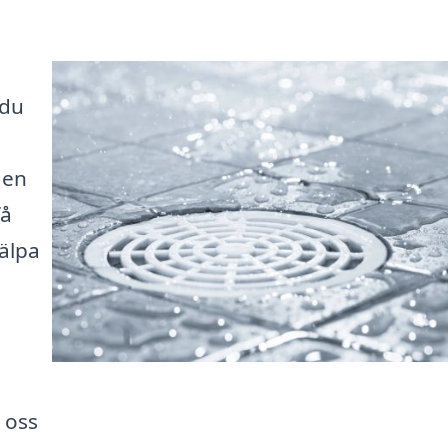
 du
 en
få
älpa
 oss