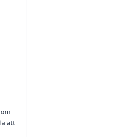
 som
la att