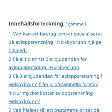
Innehållsförteckning
gömma
1
Vad kan ett företag som är specialiserat
på avloppsrensning i Holsbybrunn hjälpa
till med?
2
Få alltid minst 3 erbjudanden för
avloppsrensning i Holsbybrunn
3
Få 3 erbjudanden för avloppsrensning i
Holsbybrunn från professionella företag
4
Hur mycket kostar avloppsrensning i
Holsbybrunn?
5
Vad hjälper till att bestämma priset på