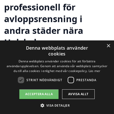
professionell för
avloppsrensning i
andra städer nära
Holsbybrunn
×
Denna webbplats använder
cookies
Att hålla avloppssystemet friskt och
Denna webbplats använder cookies för att förbättra
användarupplevelsen. Genom att använda vår webbplats samtycker
fungerande är avgörande för alla hushåll.
du till alla cookies i enlighet med vår cookiepolicy.
Läs mer
Om du bor i Holsbybrunn och behöver
STRIKT NÖDVÄNDIGT
PRESTANDA
hjälp med avloppsrensning, finns det
ACCEPTERA ALLA
AVVISA ALLT
många alternativ för dig att överväga.
VISA DETALJER
Här kan du enkelt hitta professionella och