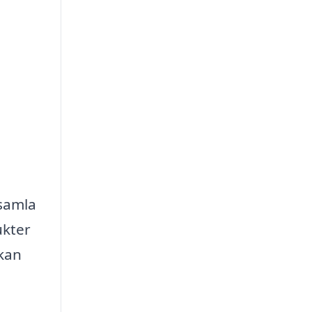
 samla
ukter
 kan