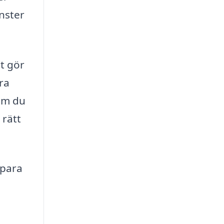
änster
et gör
öra
 om du
 rätt
spara