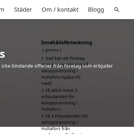
m
Städer
Om / kontakt
Blogg
Innehållsförteckning
s
gömma
1
Vad kan ett företag
som är specialiserat på
h icke bindande offerter från företag som erbjuder
avloppsrensning i
Hultafors hjälpa till
med?
2
Få alltid minst 3
erbjudanden för
avloppsrensning i
Hultafors
3
Få 3 erbjudanden för
avloppsrensning i
Hultafors från