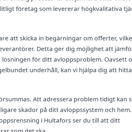
pålitligt företag som levererar högkvalitativa tj
re att skicka in begärningar om offerter, vilk
a leverantörer. Detta ger dig möjlighet att jämf
sta lösningen för ditt avloppsproblem. Oavsett
elbundet underhåll, kan vi hjälpa dig att hitta
försummas. Att adressera problem tidigt kan 
rligare skador på ditt avloppssystem och hem.
psrensning i Hultafors ser du till att ditt
erar som det ska.