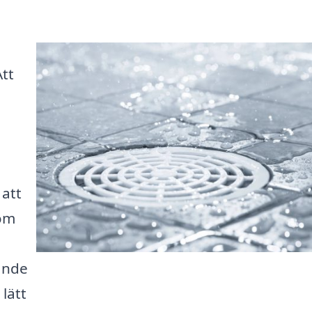
Att
 att
som
rande
 lätt