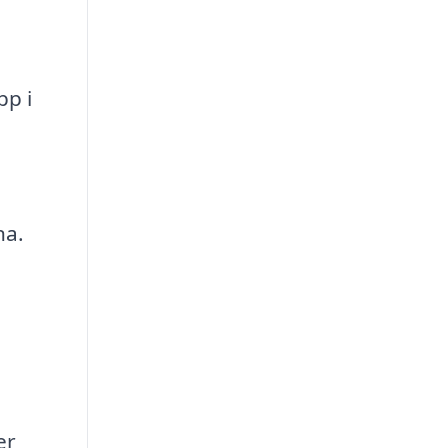
pp i
na.
er