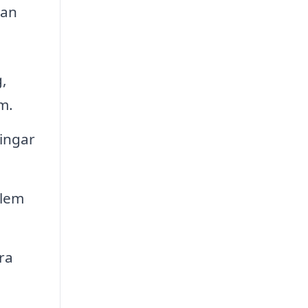
kan
,
m.
ringar
blem
ra