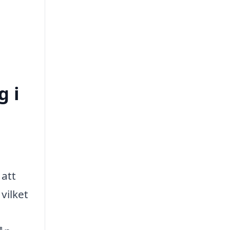
g i
 att
vilket