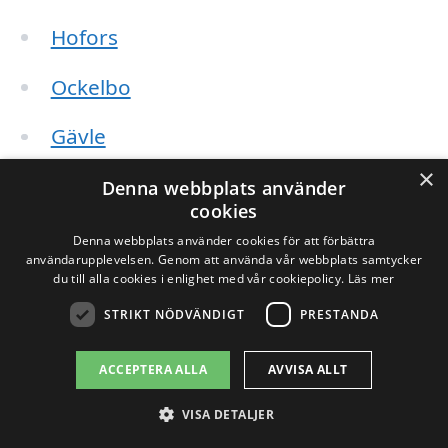
Hofors
Ockelbo
Gävle
×
Kungsbacka
Denna webbplats använder
cookies
Bollnäs
Denna webbplats använder cookies för att förbättra
användarupplevelsen. Genom att använda vår webbplats samtycker
du till alla cookies i enlighet med vår cookiepolicy.
Läs mer
Söderhamn
STRIKT NÖDVÄNDIGT
PRESTANDA
Älvkarleby
ACCEPTERA ALLA
AVVISA ALLT
Genom avloppsrensning-pris.se kan du
VISA DETALJER
enkelt få kontakt med lokala företag och