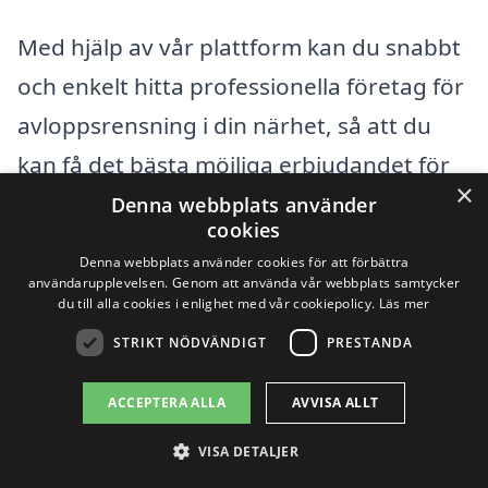
Med hjälp av vår plattform kan du snabbt
och enkelt hitta professionella företag för
avloppsrensning i din närhet, så att du
kan få det bästa möjliga erbjudandet för
×
ditt avloppsproblem.
Denna webbplats använder
cookies
Denna webbplats använder cookies för att förbättra
Få 3 erbjudanden, gratis och utan
användarupplevelsen. Genom att använda vår webbplats samtycker
du till alla cookies i enlighet med vår cookiepolicy.
Läs mer
förpliktelser
STRIKT NÖDVÄNDIGT
PRESTANDA
ACCEPTERA ALLA
AVVISA ALLT
Sök efter en
VISA DETALJER