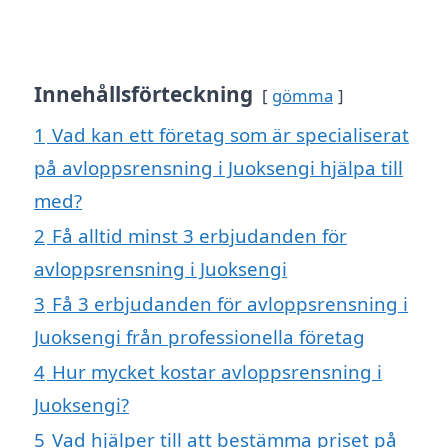
Innehållsförteckning
gömma
1
Vad kan ett företag som är specialiserat
på avloppsrensning i Juoksengi hjälpa till
med?
2
Få alltid minst 3 erbjudanden för
avloppsrensning i Juoksengi
3
Få 3 erbjudanden för avloppsrensning i
Juoksengi från professionella företag
4
Hur mycket kostar avloppsrensning i
Juoksengi?
5
Vad hjälper till att bestämma priset på