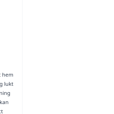
tt hem
g lukt
ning
 kan
tt