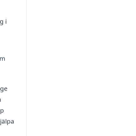
g i
em
 ge
h
pp
hjälpa