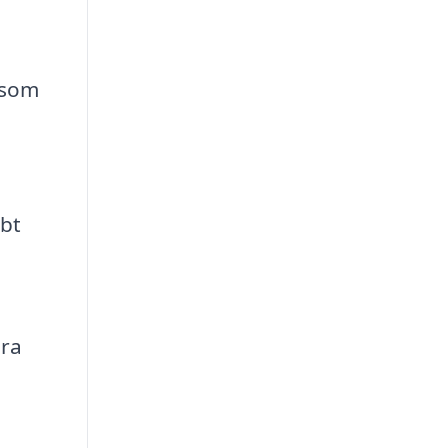
r som
bt
era