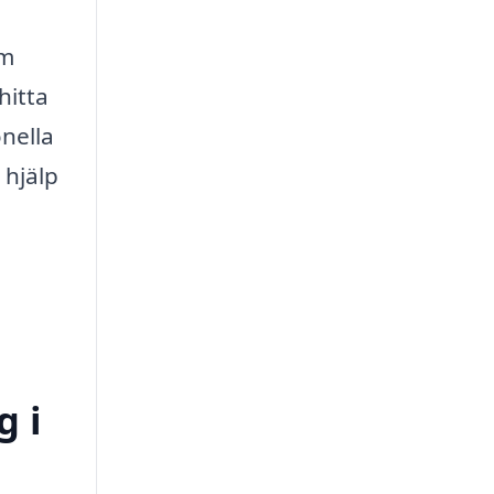
om
hitta
nella
 hjälp
g i