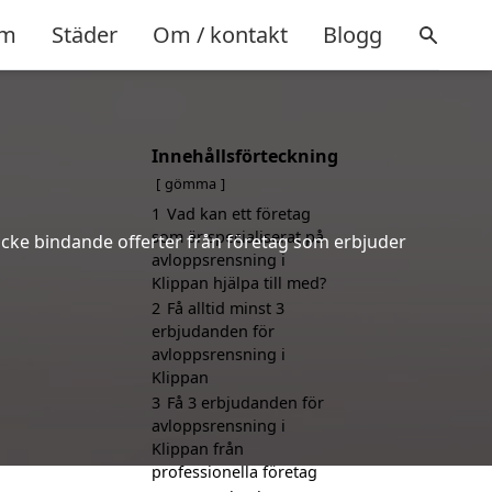
m
Städer
Om / kontakt
Blogg
Innehållsförteckning
n
gömma
1
Vad kan ett företag
som är specialiserat på
 icke bindande offerter från företag som erbjuder
avloppsrensning i
Klippan hjälpa till med?
2
Få alltid minst 3
erbjudanden för
avloppsrensning i
Klippan
3
Få 3 erbjudanden för
avloppsrensning i
Klippan från
professionella företag