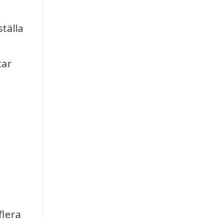
ställa
tar
flera