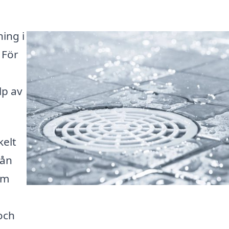
ing i
 För
lp av
kelt
rån
rm
och