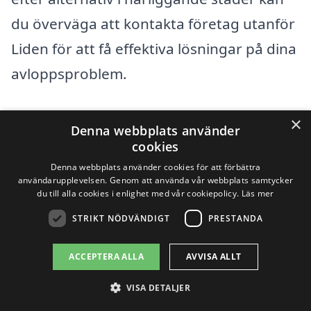
du överväga att kontakta företag utanför
Liden för att få effektiva lösningar på dina
avloppsproblem.
Det finns flera städer i närheten av Liden
×
Denna webbplats använder
där du kan hitta professionella tjänster
cookies
för avloppsrensning. Här är några
Denna webbplats använder cookies för att förbättra
användarupplevelsen. Genom att använda vår webbplats samtycker
exempel på städer där du kan leta efter
du till alla cookies i enlighet med vår cookiepolicy.
Läs mer
hjälp:
STRIKT NÖDVÄNDIGT
PRESTANDA
ACCEPTERA ALLA
AVVISA ALLT
Sundsvall
VISA DETALJER
Timrå