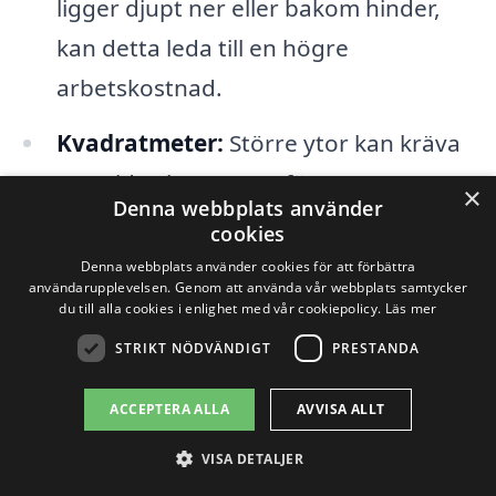
ligger djupt ner eller bakom hinder,
kan detta leda till en högre
arbetskostnad.
Kvadratmeter:
Större ytor kan kräva
mer tid och resurser för
×
Denna webbplats använder
avloppsrensning, vilket kan påverka
cookies
det totala priset.
Denna webbplats använder cookies för att förbättra
användarupplevelsen. Genom att använda vår webbplats samtycker
du till alla cookies i enlighet med vår cookiepolicy.
Läs mer
Genom att samla in offertförslag från
STRIKT NÖDVÄNDIGT
PRESTANDA
flera företag för avloppsrensning i
Linghed kan du jämföra priser och
ACCEPTERA ALLA
AVVISA ALLT
tjänster för att hitta det bästa alternativet
VISA DETALJER
för dina behov. Det är rekommenderat att