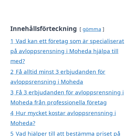
Innehållsförteckning
gömma
1
Vad kan ett företag som är specialiserat
på avloppsrensning i Moheda hjälpa till
med?
2
Få alltid minst 3 erbjudanden för
avloppsrensning i Moheda
3
Få 3 erbjudanden för avloppsrensning i
Moheda från professionella företag
4
Hur mycket kostar avloppsrensning i
Moheda?
5
Vad hjälper till att bestämma priset på