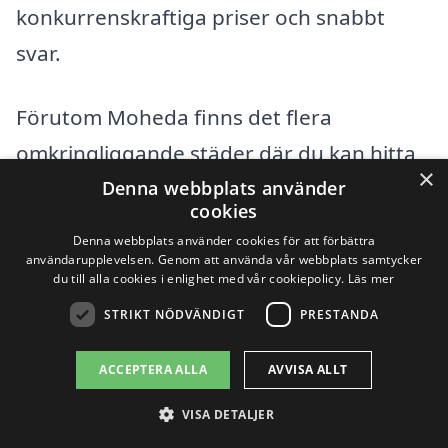
konkurrenskraftiga priser och snabbt
svar.
Förutom Moheda finns det flera
omkringliggande städer där du kan hitta
×
kvalificerade företag som kan hjälpa till
Denna webbplats använder
cookies
med avloppsrensning. Här är några
Denna webbplats använder cookies för att förbättra
exempel:
användarupplevelsen. Genom att använda vår webbplats samtycker
du till alla cookies i enlighet med vår cookiepolicy.
Läs mer
STRIKT NÖDVÄNDIGT
PRESTANDA
Alvesta
Bredaryd
ACCEPTERA ALLA
AVVISA ALLT
VISA DETALJER
Växjö