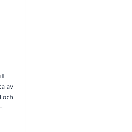
ll
ta av
l och
m