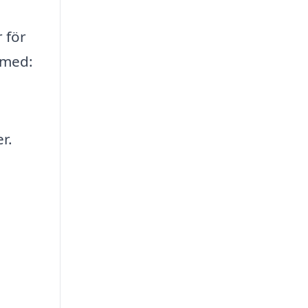
 för
l med:
r.