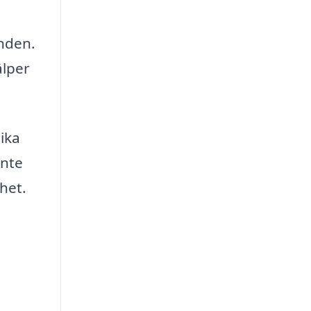
anden.
älper
ika
inte
rhet.