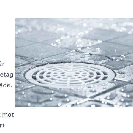
år
retag
åde.
t mot
rt