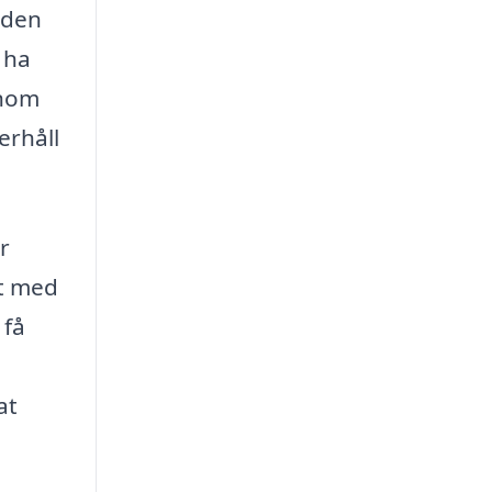
gden
 ha
inom
erhåll
r
kt med
 få
at