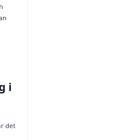
ch
kan
g i
r det