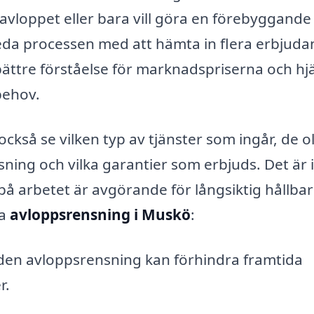
vloppet eller bara vill göra en förebyggande
inleda processen med att hämta in flera erbjud
n bättre förståelse för marknadspriserna och hj
behov.
så se vilken typ av tjänster som ingår, de ol
ng och vilka garantier som erbjuds. Det är 
en på arbetet är avgörande för långsiktig hållba
ra
avloppsrensning i Muskö
:
en avloppsrensning kan förhindra framtida
r.