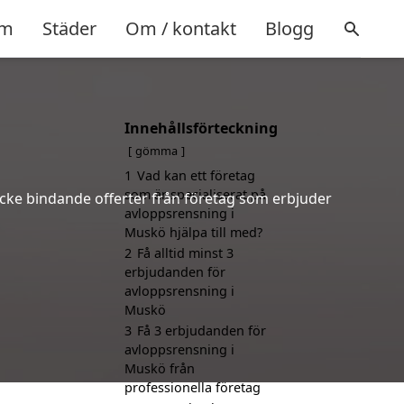
m
Städer
Om / kontakt
Blogg
Innehållsförteckning
gömma
1
Vad kan ett företag
som är specialiserat på
icke bindande offerter från företag som erbjuder
avloppsrensning i
Muskö hjälpa till med?
2
Få alltid minst 3
erbjudanden för
avloppsrensning i
Muskö
3
Få 3 erbjudanden för
avloppsrensning i
Muskö från
professionella företag