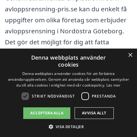
avloppsrensning-pris.se kan du enkelt få
uppgifter om olika företag som erbjuder
avloppsrensning i Nordöstra Göteborg.
Det gör det möjligt för dig att fatta
välinformerade beslut och hitta det bästa
×
Denna webbplats använder
erbjudandet. Kom ihåg att ställa frågor
cookies
om de olika tjänsterna som erbjuds och
Denna webbplats använder cookies för att förbättra
användarupplevelsen. Genom att använda vår webbplats samtycker
be om referenser för att säkerställa att du
du till alla cookies i enlighet med vår cookiepolicy.
Läs mer
väljer en pålitlig leverantör.
STRIKT NÖDVÄNDIGT
PRESTANDA
ACCEPTERA ALLA
AVVISA ALLT
Få 3 erbjudanden, gratis och utan
VISA DETALJER
förpliktelser