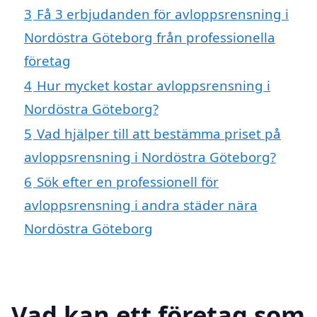
3
Få 3 erbjudanden för avloppsrensning i
Nordöstra Göteborg från professionella
företag
4
Hur mycket kostar avloppsrensning i
Nordöstra Göteborg?
5
Vad hjälper till att bestämma priset på
avloppsrensning i Nordöstra Göteborg?
6
Sök efter en professionell för
avloppsrensning i andra städer nära
Nordöstra Göteborg
Vad kan ett företag som