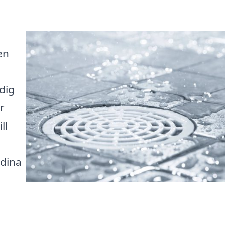
en
a
dig
r
ll
 dina