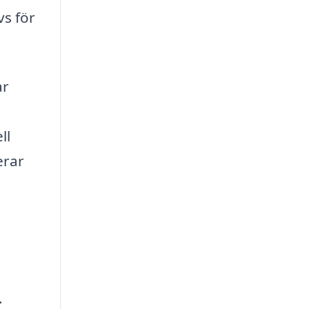
vs för
ar
ll
erar
.