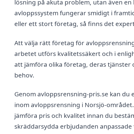
lösning på akuta problem, utan även en lå
avloppssystem fungerar smidigt i framti
eller ett stort företag, så finns det exper
Att välja rätt företag för avloppsrensnin
arbetet utförs kvalitetssäkert och i enlig
att jämföra olika företag, deras tjänster 
behov.
Genom avloppsrensning-pris.se kan du en
inom avloppsrensning i Norsjö-området. D
jämföra pris och kvalitet innan du bestämm
skräddarsydda erbjudanden anpassade til