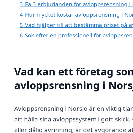
3
Få 3 erbjudanden för avloppsrensning i N
4
Hur mycket kostar avloppsrensning i Nor
5
Vad hjälper till att bestämma priset på 
6
Sök efter en professionell för avloppsre
Vad kan ett företag som
avloppsrensning i Norsj
Avloppsrensning i Norsjö är en viktig tj
att hålla sina avloppssystem i gott ski
eller dålig avrinning, är det avgörande a