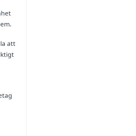
nhet
stem.
la att
ktigt
etag