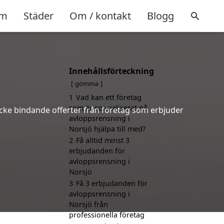
m
Städer
Om / kontakt
Blogg
Innehållsförteckning
gömma
1
Vad kan ett företag
som är specialiserat på
 icke bindande offerter från företag som erbjuder
avloppsrensning i
Norsjö hjälpa till med?
2
Få alltid minst 3
erbjudanden för
avloppsrensning i
Norsjö
3
Få 3 erbjudanden för
avloppsrensning i
Norsjö från
professionella företag