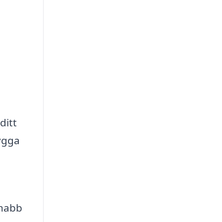
ditt
ygga
snabb