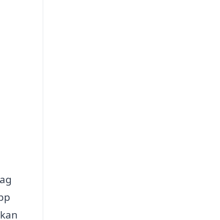
tag
opp
 kan