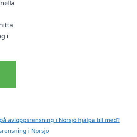
onella
hitta
g i
 på avloppsrensning i Norsjö hjälpa till med?
srensning i Norsjö