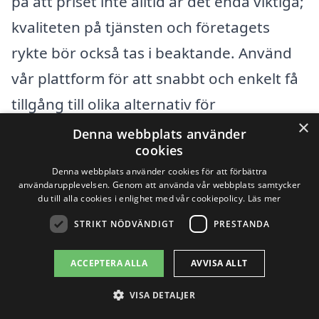
på att priset inte alltid är det enda viktiga;
kvaliteten på tjänsten och företagets
rykte bör också tas i beaktande. Använd
vår plattform för att snabbt och enkelt få
tillgång till olika alternativ för
×
avloppsrensning i Nykroppa. Vi hjälper dig
Denna webbplats använder
cookies
att hitta rätt företag för att lösa dina
Denna webbplats använder cookies för att förbättra
behov till ett konkurrenskraftigt pris.
användarupplevelsen. Genom att använda vår webbplats samtycker
du till alla cookies i enlighet med vår cookiepolicy.
Läs mer
STRIKT NÖDVÄNDIGT
PRESTANDA
Få 3 erbjudanden, gratis och utan
förpliktelser
ACCEPTERA ALLA
AVVISA ALLT
VISA DETALJER