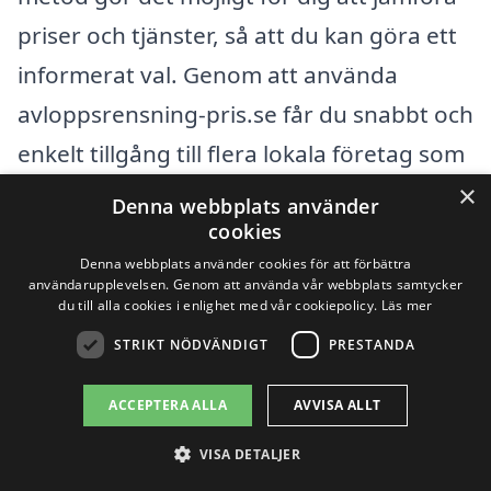
priser och tjänster, så att du kan göra ett
informerat val. Genom att använda
avloppsrensning-pris.se får du snabbt och
enkelt tillgång till flera lokala företag som
kan hjälpa dig med rensning av avlopp,
×
Denna webbplats använder
vilket gör att du kan hitta en lösning som
cookies
Denna webbplats använder cookies för att förbättra
passar din budget och dina behov.
användarupplevelsen. Genom att använda vår webbplats samtycker
du till alla cookies i enlighet med vår cookiepolicy.
Läs mer
Att välja rätt firma för avloppsrensning är
STRIKT NÖDVÄNDIGT
PRESTANDA
avgörande för att säkerställa en effektiv
ACCEPTERA ALLA
AVVISA ALLT
och långvarig lösning på eventuella
problem. Så tveka inte att jämföra
VISA DETALJER