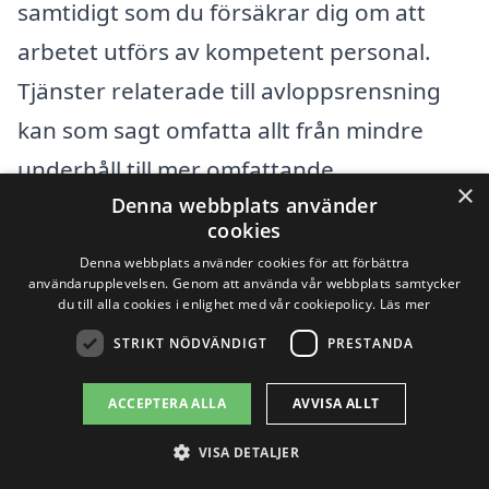
samtidigt som du försäkrar dig om att
arbetet utförs av kompetent personal.
Tjänster relaterade till avloppsrensning
kan som sagt omfatta allt från mindre
underhåll till mer omfattande
×
Denna webbplats använder
reparationer, såväl som akuta insatser vid
cookies
stopp i avloppet.
Denna webbplats använder cookies för att förbättra
användarupplevelsen. Genom att använda vår webbplats samtycker
du till alla cookies i enlighet med vår cookiepolicy.
Läs mer
Slutligen är det viktigt att tänka på att en
STRIKT NÖDVÄNDIGT
PRESTANDA
investering i professionell
avloppsrensning kan spara dig både tid
ACCEPTERA ALLA
AVVISA ALLT
och pengar i det långa loppet genom att
VISA DETALJER
förhindra större skador och reparationer.