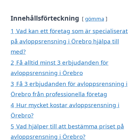
Innehållsförteckning
gömma
1
Vad kan ett företag som är specialiserat
på avloppsrensning i Örebro hjälpa till
med?
2
Få alltid minst 3 erbjudanden för
avloppsrensning i Örebro
3
Få 3 erbjudanden för avloppsrensning i
Örebro från professionella företag
4
Hur mycket kostar avloppsrensning i
Örebro?
5
Vad hjälper till att bestämma priset på
avloppsrensning i Örebro?