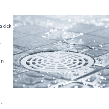
skick
a
e
u
ån
a
m
ta