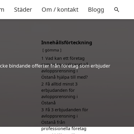
m
Städer
Om / kontakt
Blogg
Innehållsförteckning
gömma
1
Vad kan ett företag
som är specialiserat på
 icke bindande offerter från företag som erbjuder
avloppsrensning i
Östanå hjälpa till med?
2
Få alltid minst 3
erbjudanden för
avloppsrensning i
Östanå
3
Få 3 erbjudanden för
avloppsrensning i
Östanå från
professionella företag