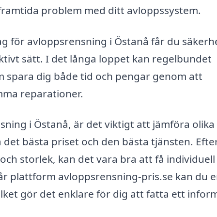
framtida problem med ditt avloppssystem.
tag för avloppsrensning i Östanå får du säker
ktivt sätt. I det långa loppet kan regelbundet
m spara dig både tid och pengar genom att
mma reparationer.
ning i Östanå, är det viktigt att jämföra olika
ta det bästa priset och den bästa tjänsten. Eft
ch storlek, kan det vara bra att få individuell
år plattform avloppsrensning-pris.se kan du e
vilket gör det enklare för dig att fatta ett info