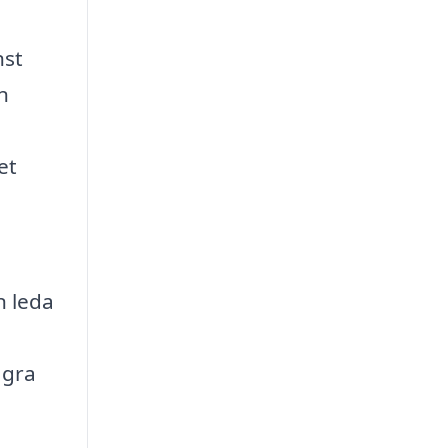
nst
n
et
n leda
ågra