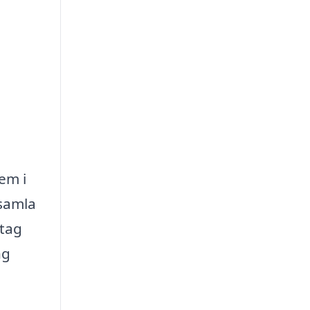
tem i
 samla
etag
ng