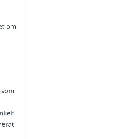
het om
ersom
nkelt
rmerat