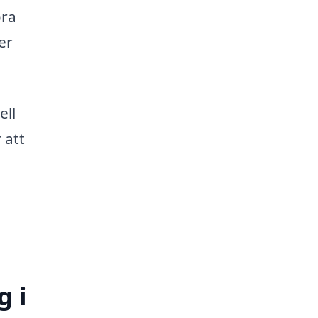
öra
er
ell
 att
g i