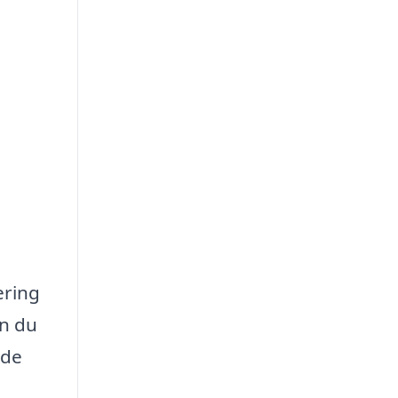
ering
an du
 de