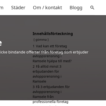
m
Städer
Om / kontakt
Blogg
Innehållsförteckning
e
gömma
1
Vad kan ett företag
som är specialiserat på
 icke bindande offerter från företag som erbjuder
avloppsrensning i
Ramsele hjälpa till med?
2
Få alltid minst 3
erbjudanden för
avloppsrensning i
Ramsele
3
Få 3 erbjudanden för
avloppsrensning i
Ramsele från
professionella företag