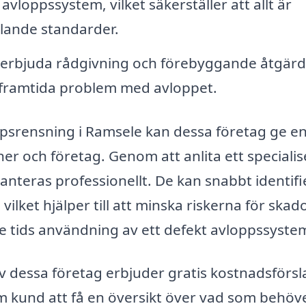
 avloppssystem, vilket säkerställer att allt är
llande standarder.
erbjuda rådgivning och förebyggande åtgärd
a framtida problem med avloppet.
srensning i Ramsele kan dessa företag ge e
er och företag. Genom att anlita ett specialis
anteras professionellt. De kan snabbt identifi
lket hjälper till att minska riskerna för skad
tids användning av ett defekt avloppssyste
v dessa företag erbjuder gratis kostnadsförsl
om kund att få en översikt över vad som behöv