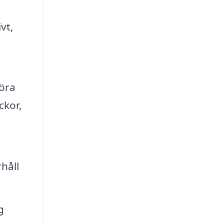
vt,
öra
ckor,
håll
g