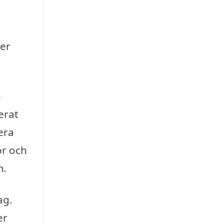
er
n
erat
era
or och
m.
ag.
er