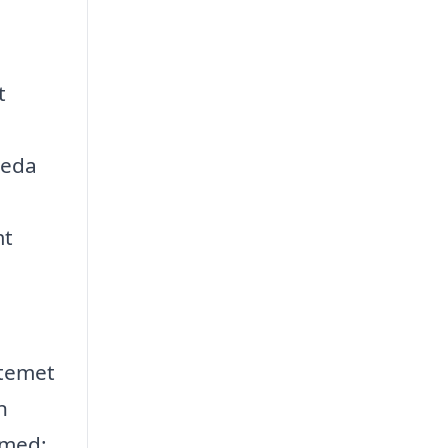
t
leda
mt
stemet
n
 med: