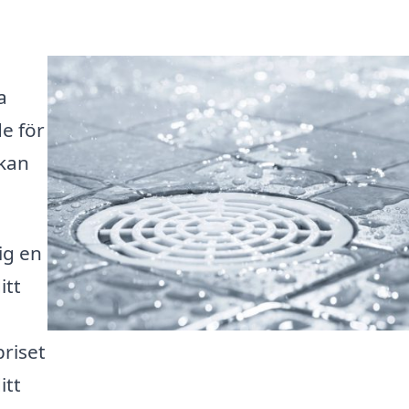
a
e för
 kan
ig en
itt
riset
itt