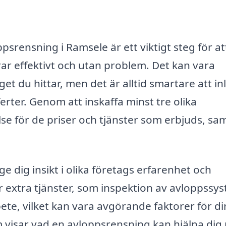
ppsrensning i Ramsele är ett viktigt steg för at
rar effektivt och utan problem. Det kan vara
get du hittar, men det är alltid smartare att in
erter. Genom att inskaffa minst tre olika
se för de priser och tjänster som erbjuds, sa
e dig insikt i olika företags erfarenhet och
r extra tjänster, som inspektion av avloppssy
ete, vilket kan vara avgörande faktorer för di
m visar vad en avloppsrensning kan hjälpa dig