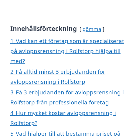
Innehållsförteckning
gömma
1
Vad kan ett företag som är specialiserat
på avloppsrensning i Rolfstorp hjälpa till
med?
2
Få alltid minst 3 erbjudanden för
avloppsrensning i Rolfstorp
3
Få 3 erbjudanden för avloppsrensning i
Rolfstorp från professionella företag
4
Hur mycket kostar avloppsrensning i
Rolfstorp?
5
Vad hjälper till att bestämma priset på