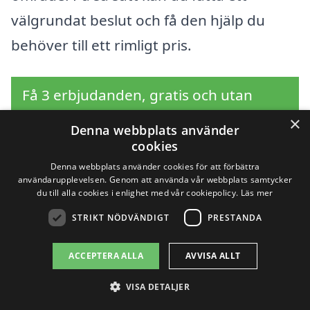
välgrundat beslut och få den hjälp du
behöver till ett rimligt pris.
Få 3 erbjudanden, gratis och utan
förpliktelser
×
Denna webbplats använder
cookies
Denna webbplats använder cookies för att förbättra
användarupplevelsen. Genom att använda vår webbplats samtycker
Sök efter en
du till alla cookies i enlighet med vår cookiepolicy.
Läs mer
STRIKT NÖDVÄNDIGT
PRESTANDA
professionell för
avloppsrensning i
ACCEPTERA ALLA
AVVISA ALLT
andra städer nära
VISA DETALJER