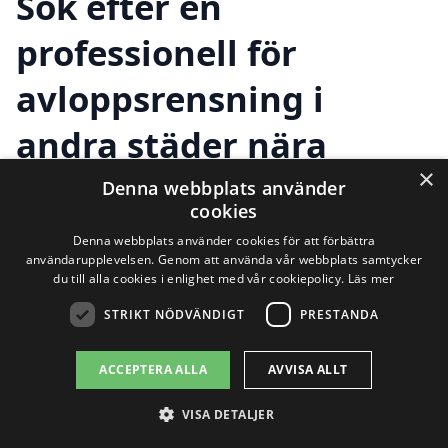
Sök efter en
professionell för
avloppsrensning i
andra städer nära
×
Sandslån
Denna webbplats använder
cookies
Denna webbplats använder cookies för att förbättra
användarupplevelsen. Genom att använda vår webbplats samtycker
Att hitta rätt hjälp för avloppsrensning i
du till alla cookies i enlighet med vår cookiepolicy.
Läs mer
Sandslån kan vara en utmaning, men det
STRIKT NÖDVÄNDIGT
PRESTANDA
finns flera alternativ i närliggande städer.
ACCEPTERA ALLA
AVVISA ALLT
Avloppssystem är avgörande för att
säkerställa en trygg och ren miljö, och det
VISA DETALJER