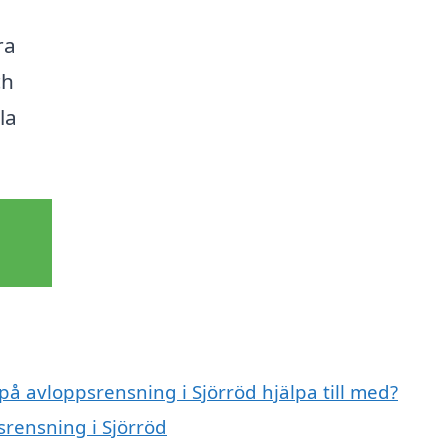
ra
ch
la
på avloppsrensning i Sjörröd hjälpa till med?
srensning i Sjörröd