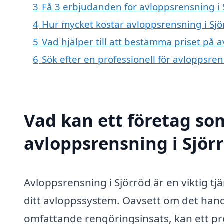
3
Få 3 erbjudanden för avloppsrensning i S
4
Hur mycket kostar avloppsrensning i Sjö
5
Vad hjälper till att bestämma priset på 
6
Sök efter en professionell för avloppsre
Vad kan ett företag som
avloppsrensning i Sjörr
Avloppsrensning i Sjörröd är en viktig tjä
ditt avloppssystem. Oavsett om det han
omfattande rengöringsinsats, kan ett pro