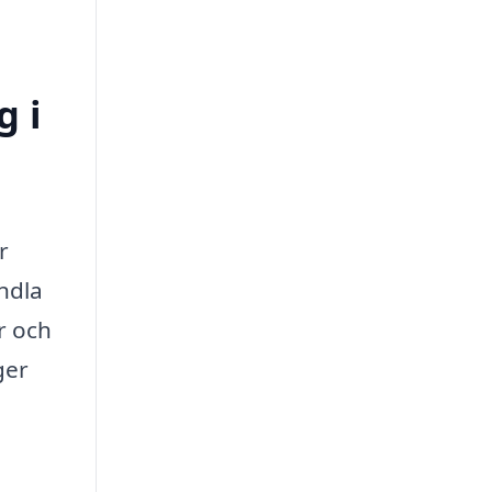
g i
r
andla
r och
ger