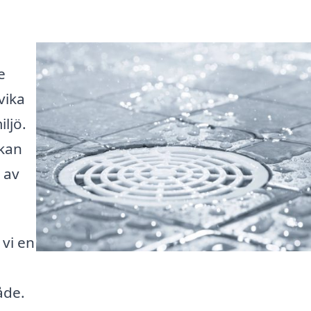
e
vika
ljö.
 kan
 av
vi en
åde.