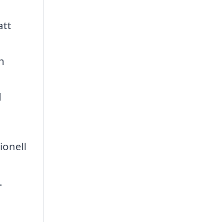
att
h
d
ionell
.