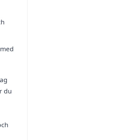
ch
m med
tag
r du
och