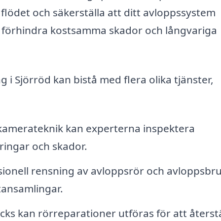
 flödet och säkerställa att ditt avloppssystem
u förhindra kostsamma skador och långvariga
i Sjörröd kan bistå med flera olika tjänster,
amerateknik kan experterna inspektera
eringar och skador.
ionell rensning av avloppsrör och avloppsbr
tansamlingar.
s kan rörreparationer utföras för att återstä