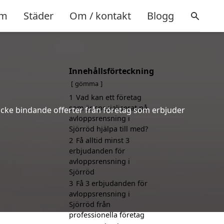
m
Städer
Om / kontakt
Blogg
Innehållsförteckning
gömma
1
Vad kan ett företag
som är specialiserat på
 icke bindande offerter från företag som erbjuder
avloppsrensning i
Sjörröd hjälpa till med?
2
Få alltid minst 3
erbjudanden för
avloppsrensning i
Sjörröd
3
Få 3 erbjudanden för
avloppsrensning i
Sjörröd från
professionella företag