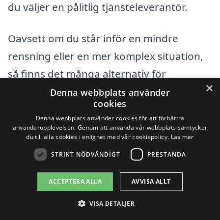
du väljer en pålitlig tjänsteleverantör.
Oavsett om du står inför en mindre
rensning eller en mer komplex situation,
så finns det många alternativ för
×
avloppsrensning i Skutskär. Att göra en
Denna webbplats använder
cookies
grundlig research kan spara tid och
Denna webbplats använder cookies för att förbättra
kostnader i det långa loppet, och hjälpa
användarupplevelsen. Genom att använda vår webbplats samtycker
du till alla cookies i enlighet med vår cookiepolicy.
Läs mer
dig att återfå normal funktion i ditt avlopp
STRIKT NÖDVÄNDIGT
PRESTANDA
snabbare.
ACCEPTERA ALLA
AVVISA ALLT
Få 3 erbjudanden, gratis och utan
VISA DETALJER
förpliktelser