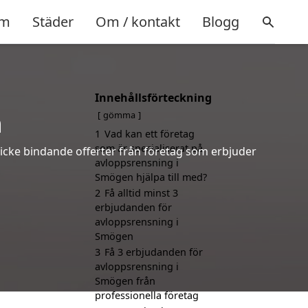
m
Städer
Om / kontakt
Blogg
Innehållsförteckning
n
gömma
1
Vad kan ett företag
som är specialiserat på
 icke bindande offerter från företag som erbjuder
avloppsrensning i
Smögen hjälpa till med?
2
Få alltid minst 3
erbjudanden för
avloppsrensning i
Smögen
3
Få 3 erbjudanden för
avloppsrensning i
Smögen från
professionella företag