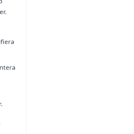
p
er.
fiera
antera
.
n