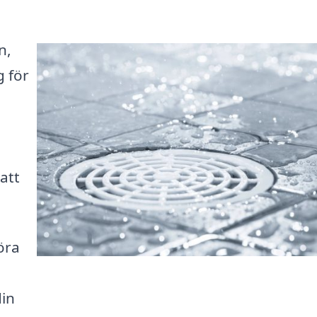
n,
g för
att
öra
din