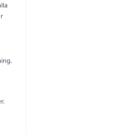
lla
är
ing.
r.