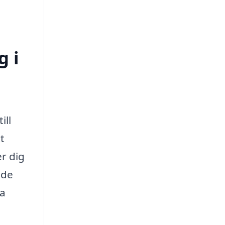
g i
ill
t
r dig
åde
ta