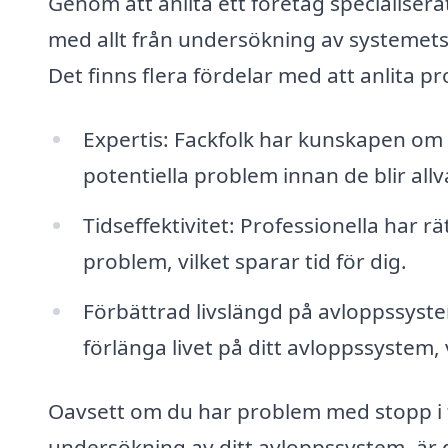
Genom att anlita ett företag specialiser
med allt från undersökning av systemets t
Det finns flera fördelar med att anlita p
Expertis: Fackfolk har kunskapen om 
potentiella problem innan de blir allv
Tidseffektivitet: Professionella har r
problem, vilket sparar tid för dig.
Förbättrad livslängd på avloppssyst
förlänga livet på ditt avloppssystem,
Oavsett om du har problem med stopp i to
undersökning av ditt avloppssystem, är det