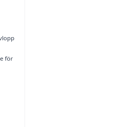
avlopp
e för