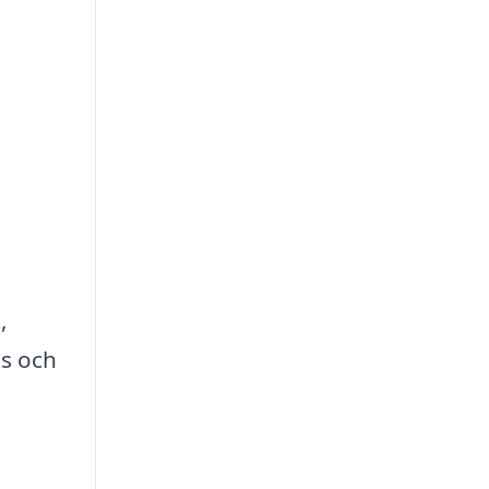
,
is och