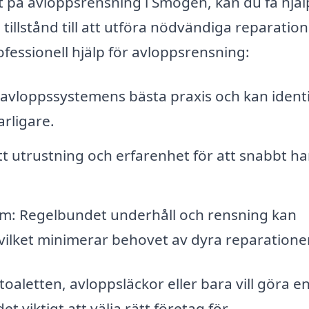
at på avloppsrensning i Smögen, kan du få hjäl
illstånd till att utföra nödvändiga reparation
rofessionell hjälp för avloppsrensning:
avloppssystemens bästa praxis och kan identi
arligare.
ätt utrustning och erfarenhet för att snabbt h
em: Regelbundet underhåll och rensning kan
 vilket minimerar behovet av dyra reparationer
aletten, avloppsläckor eller bara vill göra e
 viktigt att välja rätt företag för