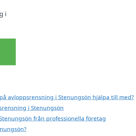
g i
 på avloppsrensning i Stenungsön hjälpa till med?
psrensning i Stenungsön
Stenungsön från professionella företag
tenungsön?