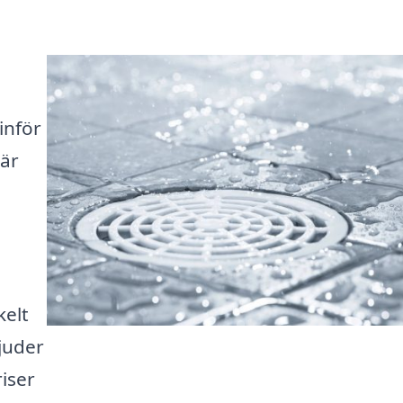
inför
är
kelt
bjuder
iser