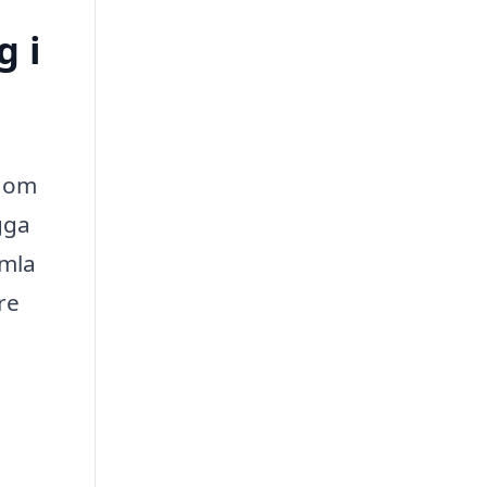
g i
t om
gga
amla
re