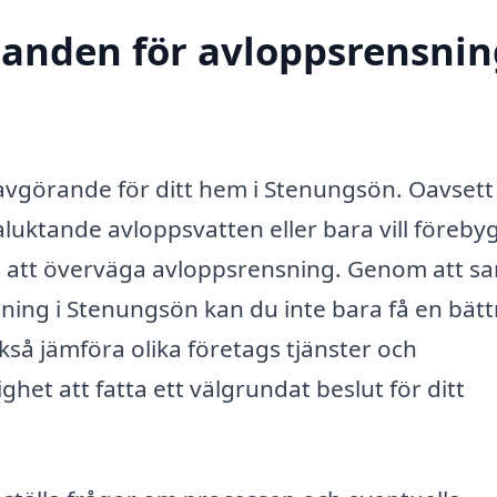
danden för avloppsrensnin
r avgörande för ditt hem i Stenungsön. Oavset
aluktande avloppsvatten eller bara vill föreby
idé att överväga avloppsrensning. Genom att s
ning i Stenungsön kan du inte bara få en bätt
så jämföra olika företags tjänster och
ghet att fatta ett välgrundat beslut för ditt