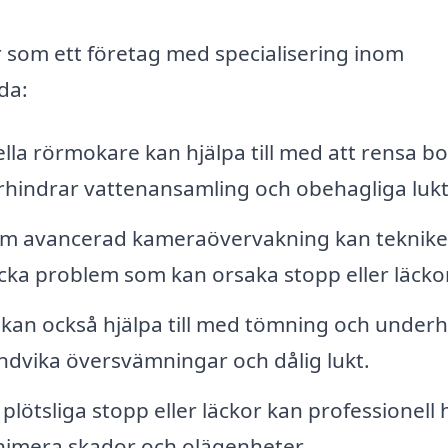
r som ett företag med specialisering inom
da:
lla rörmokare kan hjälpa till med att rensa bo
örhindrar vattenansamling och obehagliga lukt
 avancerad kameraövervakning kan teknike
cka problem som kan orsaka stopp eller läckor
kan också hjälpa till med tömning och underhå
t undvika översvämningar och dålig lukt.
plötsliga stopp eller läckor kan professionell 
nimera skador och olägenheter.