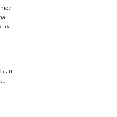
g med
lpa
ntakt
la att
kt.