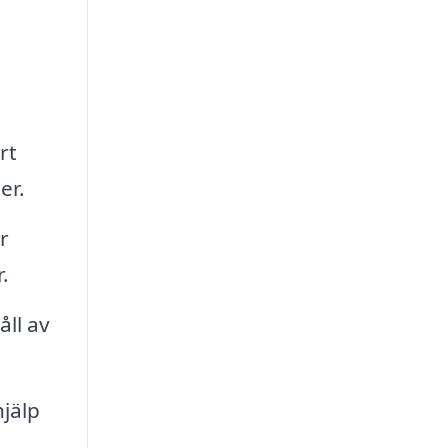
rt
er.
r
.
ll av
hjälp