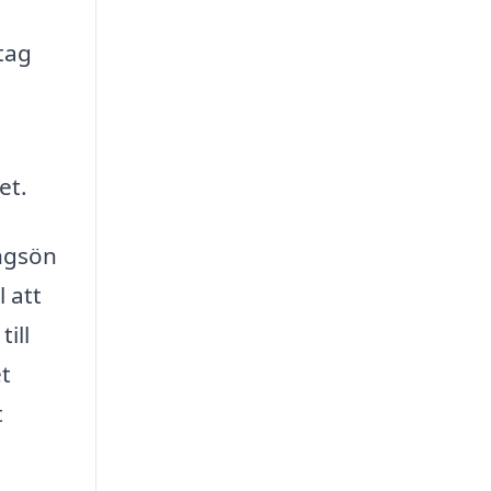
tag
et.
ungsön
l att
ill
et
t