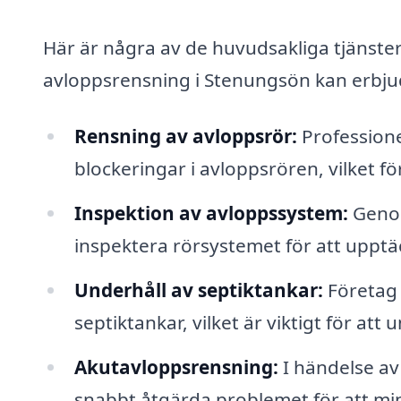
Här är några av de huvudsakliga tjänste
avloppsrensning i Stenungsön kan erbju
Rensning av avloppsrör:
Professione
blockeringar i avloppsrören, vilket f
Inspektion av avloppssystem:
Genom
inspektera rörsystemet för att upptä
Underhåll av septiktankar:
Företag 
septiktankar, vilket är viktigt för at
Akutavloppsrensning:
I händelse av 
snabbt åtgärda problemet för att mi