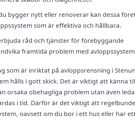
u bygger nytt eller renoverar kan dessa före
loppssystem som är effektiva och hållbara.
rbjuda råd och tjänster för förebyggande
t undvika framtida problem med avloppssystem
tag som är inriktat på avloppsrensning i Sten
 hålls i gott skick. Det är viktigt att känna til
kan orsaka obehagliga problem utan även leda t
as i tid. Därför är det viktigt att regelbund
stem, oavsett om du bor i ett hus eller har et