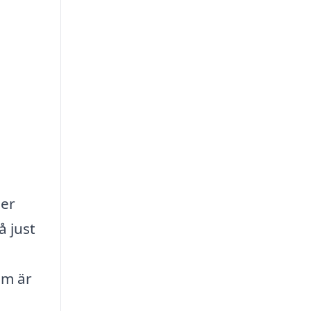
ler
å just
em är