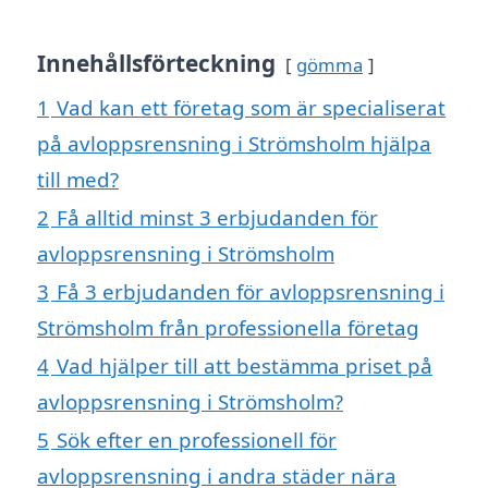
Innehållsförteckning
gömma
1
Vad kan ett företag som är specialiserat
på avloppsrensning i Strömsholm hjälpa
till med?
2
Få alltid minst 3 erbjudanden för
avloppsrensning i Strömsholm
3
Få 3 erbjudanden för avloppsrensning i
Strömsholm från professionella företag
4
Vad hjälper till att bestämma priset på
avloppsrensning i Strömsholm?
5
Sök efter en professionell för
avloppsrensning i andra städer nära