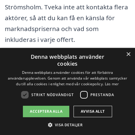
Strömsholm. Tveka inte att kontakta flera
aktörer, så att du kan få en känsla för
marknadspriserna och vad som
inkluderas i varje offert.
×
Denna webbplats använder
Få 3 erbjudanden, gratis och utan
cookies
förpliktelser
Denna webbplats använder cookies för att förbättra
användarupplevelsen. Genom att använda vår webbplats samtycker
du till alla cookies i enlighet med vår cookiepolicy.
Läs mer
STRIKT NÖDVÄNDIGT
PRESTANDA
Sök efter en
ACCEPTERA ALLA
AVVISA ALLT
professionell för
VISA DETALJER
avloppsrensning i