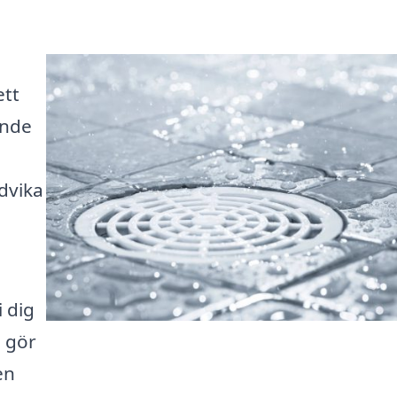
ett
ande
dvika
 dig
i gör
en