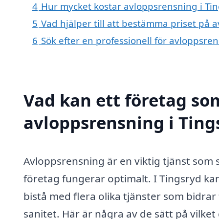
4
Hur mycket kostar avloppsrensning i Ti
5
Vad hjälper till att bestämma priset på 
6
Sök efter en professionell för avloppsre
Vad kan ett företag som
avloppsrensning i Tings
Avloppsrensning är en viktig tjänst som s
företag fungerar optimalt. I Tingsryd ka
bistå med flera olika tjänster som bidrar
sanitet. Här är några av de sätt på vilket