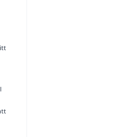
itt
l
att