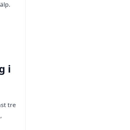
älp.
g i
st tre
,