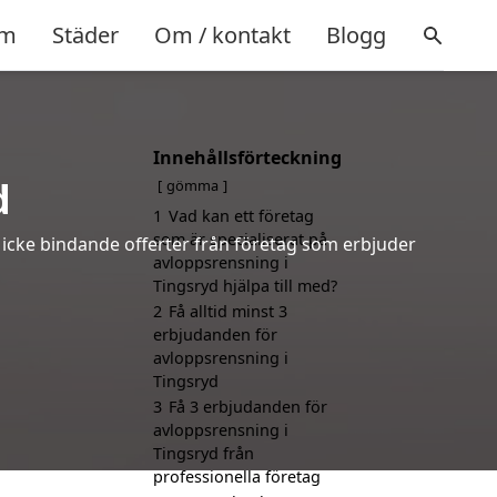
m
Städer
Om / kontakt
Blogg
Innehållsförteckning
d
gömma
1
Vad kan ett företag
som är specialiserat på
h icke bindande offerter från företag som erbjuder
avloppsrensning i
Tingsryd hjälpa till med?
2
Få alltid minst 3
erbjudanden för
avloppsrensning i
Tingsryd
3
Få 3 erbjudanden för
avloppsrensning i
Tingsryd från
professionella företag