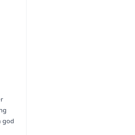
er
ing
n god