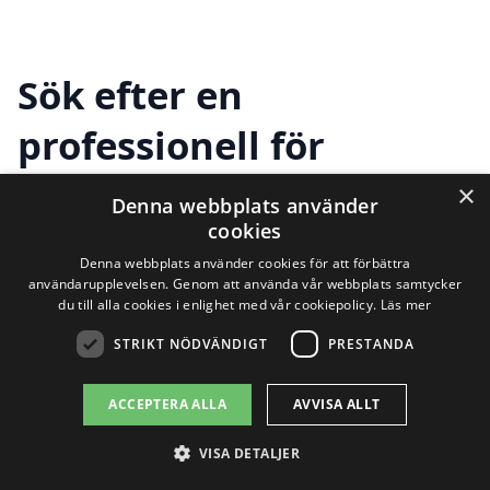
Sök efter en
professionell för
avloppsrensning i
×
Denna webbplats använder
cookies
andra städer nära Tobo
Denna webbplats använder cookies för att förbättra
användarupplevelsen. Genom att använda vår webbplats samtycker
du till alla cookies i enlighet med vår cookiepolicy.
Läs mer
Att hitta hjälp för avloppsrensning i Tobo
STRIKT NÖDVÄNDIGT
PRESTANDA
behöver inte vara en utmaning. Det finns
flera professionella företag som erbjuder
ACCEPTERA ALLA
AVVISA ALLT
avloppsrensning och relaterade tjänster i
VISA DETALJER
närområdet. Genom att använda en