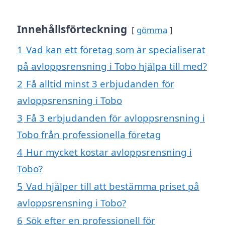
Innehållsförteckning
gömma
1
Vad kan ett företag som är specialiserat
på avloppsrensning i Tobo hjälpa till med?
2
Få alltid minst 3 erbjudanden för
avloppsrensning i Tobo
3
Få 3 erbjudanden för avloppsrensning i
Tobo från professionella företag
4
Hur mycket kostar avloppsrensning i
Tobo?
5
Vad hjälper till att bestämma priset på
avloppsrensning i Tobo?
6
Sök efter en professionell för