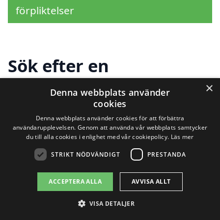
förpliktelser
Sök efter en
professionell för
×
Denna webbplats använder
cookies
avloppsrensning i
Denna webbplats använder cookies för att förbättra
andra städer nära
användarupplevelsen. Genom att använda vår webbplats samtycker
du till alla cookies i enlighet med vår cookiepolicy.
Läs mer
Tureholm
STRIKT NÖDVÄNDIGT
PRESTANDA
ACCEPTERA ALLA
AVVISA ALLT
Att hitta hjälp för
avloppsrensning i
VISA DETALJER
Tureholm
kan ibland kännas