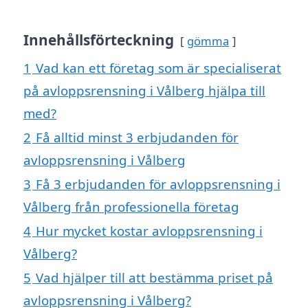
Innehållsförteckning
gömma
1
Vad kan ett företag som är specialiserat
på avloppsrensning i Vålberg hjälpa till
med?
2
Få alltid minst 3 erbjudanden för
avloppsrensning i Vålberg
3
Få 3 erbjudanden för avloppsrensning i
Vålberg från professionella företag
4
Hur mycket kostar avloppsrensning i
Vålberg?
5
Vad hjälper till att bestämma priset på
avloppsrensning i Vålberg?