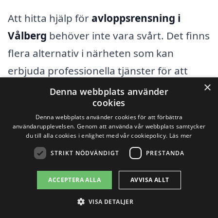
Att hitta hjälp för
avloppsrensning i
Vålberg
behöver inte vara svårt. Det finns
flera alternativ i närheten som kan
erbjuda professionella tjänster för att
×
säkerställa att ditt avlopp fungerar som
Denna webbplats använder
cookies
det ska. Genom att använda vår plattform
Denna webbplats använder cookies för att förbättra
kan du enkelt jämföra olika företag och få
användarupplevelsen. Genom att använda vår webbplats samtycker
du till alla cookies i enlighet med vår cookiepolicy.
Läs mer
offert på avloppsrensning. Här är några
STRIKT NÖDVÄNDIGT
PRESTANDA
av fördelarna med att välja en
professionell tjänst:
ACCEPTERA ALLA
AVVISA ALLT
VISA DETALJER
Expertis: Professionella företag har