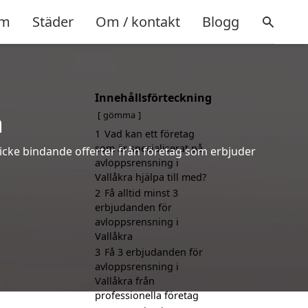
m
Städer
Om / kontakt
Blogg
Innehållsförteckning
a
gömma
1
Vad kan ett företag
som är specialiserat på
 icke bindande offerter från företag som erbjuder
avloppsrensning i
Vallåkra hjälpa till med?
2
Få alltid minst 3
erbjudanden för
avloppsrensning i
Vallåkra
3
Få 3 erbjudanden för
avloppsrensning i
Vallåkra från
professionella företag