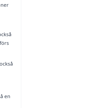
oner
också
tförs
 också
så en