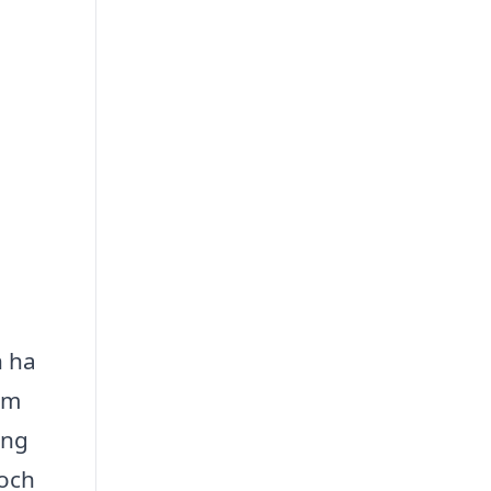
n ha
om
ing
 och