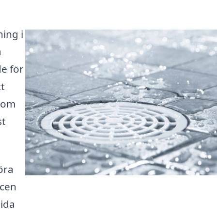
ing i
a
e för
tt
 som
st
öra
icen
uida