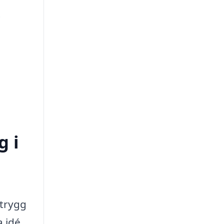
t
g i
 trygg
a idé