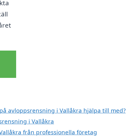
kta
äll
året
på avloppsrensning i Vallåkra hjälpa till med?
srensning i Vallåkra
allåkra från professionella företag