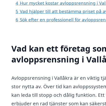
4
Hur mycket kostar avloppsrensning i Val
5
Vad hjälper till att bestämma priset på 
6
Sök efter en professionell för avloppsre
Vad kan ett företag som
avloppsrensning i Vallå
Avloppsrensning i Vallåkra är en viktig 
stor nytta av. Över tid kan avloppssyste
kan leda till stopp och dålig funktion. E
erbjuder en rad tjänster som kan säkerst