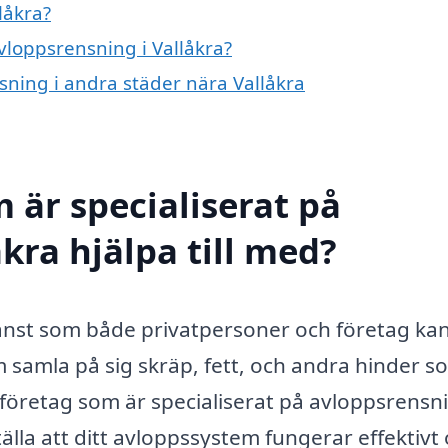
låkra?
avloppsrensning i Vallåkra?
nsning i andra städer nära Vallåkra
 är specialiserat på
kra hjälpa till med?
tjänst som både privatpersoner och företag ka
m samla på sig skräp, fett, och andra hinder s
tt företag som är specialiserat på avloppsrensn
älla att ditt avloppssystem fungerar effektivt