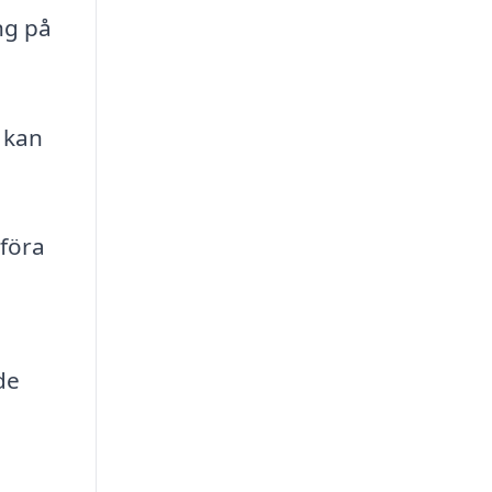
ng på
a kan
föra
de