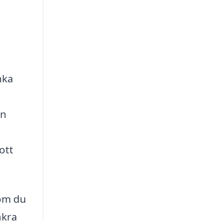
nka
en
ott
 om du
åkra