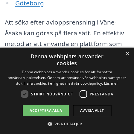
Göteborg
Att söka efter avloppsrensning i Väne-
Åsaka kan göras på flera sätt. En effektiv
metod är att använda en plattform som
×
avloppsrensning-pris.se, där du enkelt
Denna webbplats använder
cookies
kan få kontakt med professionella
Denna webbplats använder cookies för att förbättra
hantverkare. Följande steg kan hjälpa dig
användarupplevelsen. Genom att använda vår webbplats samtycker
du till alla cookies i enlighet med vår cookiepolicy.
Läs mer
i din sökning:
STRIKT NÖDVÄNDIGT
PRESTANDA
Definiera ditt behov: Är det ett akutfall
ACCEPTERA ALLA
AVVISA ALLT
eller en planerad rensning?
VISA DETALJER
Besök avloppsrensning-pris.se och fyll