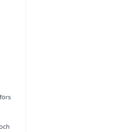
förs
 och