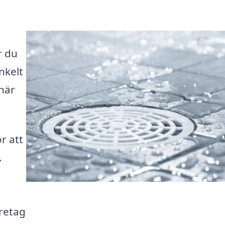
r du
nkelt
 när
ör att
.
öretag