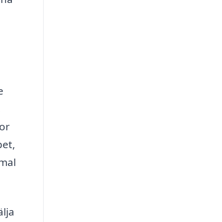
e
.
dor
pet,
rmal
älja