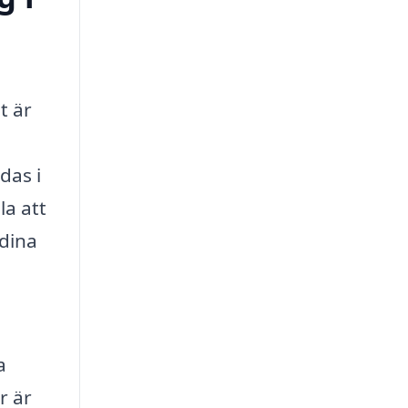
t är
das i
la att
 dina
a
r är