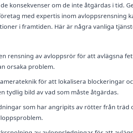
kade konsekvenser om de inte åtgärdas i tid. 
v företag med expertis inom avloppsrensning 
ioner i framtiden. Här är några vanliga tjänst
 rensning av avloppsrör för att avlägsna fet
an orsaka problem.
merateknik för att lokalisera blockeringar o
en tydlig bild av vad som måste åtgärdas.
ningar som har angripits av rötter från träd 
 avloppsproblem.
ksspolning av avloppsledningar för att avläg