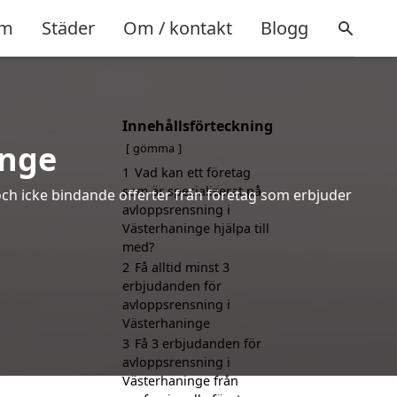
m
Städer
Om / kontakt
Blogg
Innehållsförteckning
inge
gömma
1
Vad kan ett företag
som är specialiserat på
och icke bindande offerter från företag som erbjuder
avloppsrensning i
Västerhaninge hjälpa till
med?
2
Få alltid minst 3
erbjudanden för
avloppsrensning i
Västerhaninge
3
Få 3 erbjudanden för
avloppsrensning i
Västerhaninge från