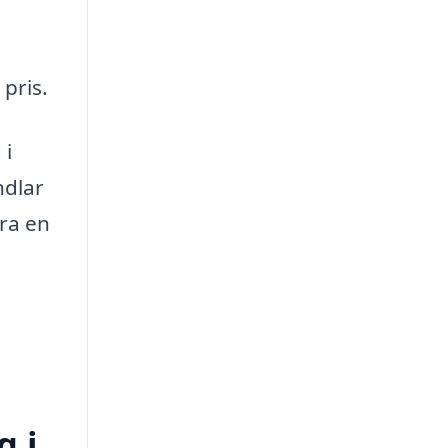
 pris.
 i
ndlar
öra en
g i