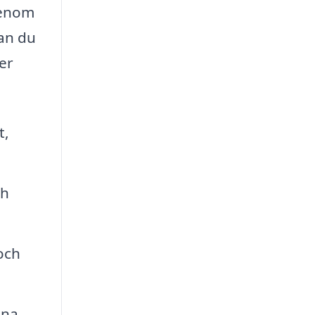
Genom
kan du
er
t,
ch
och
sna