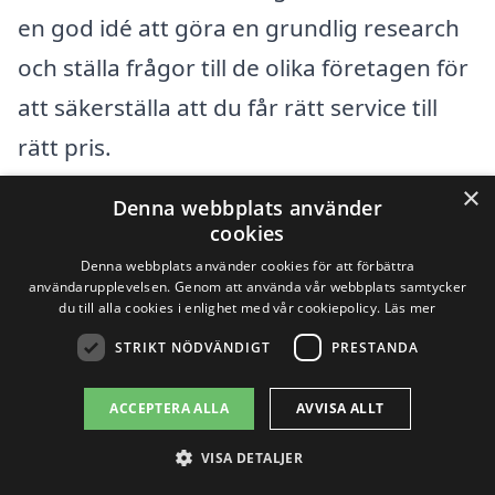
en god idé att göra en grundlig research
och ställa frågor till de olika företagen för
att säkerställa att du får rätt service till
rätt pris.
×
Denna webbplats använder
Få 3 erbjudanden, gratis och utan
cookies
förpliktelser
Denna webbplats använder cookies för att förbättra
användarupplevelsen. Genom att använda vår webbplats samtycker
du till alla cookies i enlighet med vår cookiepolicy.
Läs mer
STRIKT NÖDVÄNDIGT
PRESTANDA
Sök efter en
ACCEPTERA ALLA
AVVISA ALLT
professionell för
VISA DETALJER
avloppsrensning i