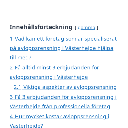
Innehållsförteckning
gömma
1
Vad kan ett företag som är specialiserat
på avloppsrensning i Västerhejde hjälpa
till med?
2
Få alltid minst 3 erbjudanden för
avloppsrensning i Västerhejde
2.1
Viktiga aspekter av avloppsrensning
3
Få 3 erbjudanden för avloppsrensning i
Västerhejde från professionella företag
4
Hur mycket kostar avloppsrensning i
Västerhejde?