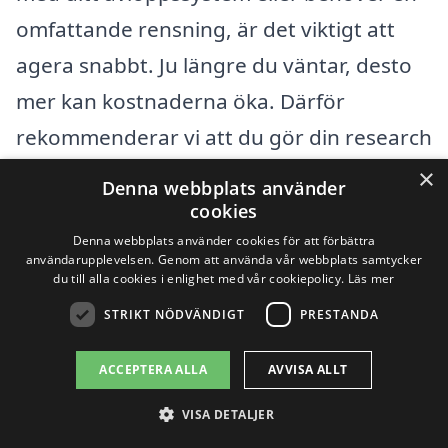
omfattande rensning, är det viktigt att
agera snabbt. Ju längre du väntar, desto
mer kan kostnaderna öka. Därför
rekommenderar vi att du gör din research
och jämför priser för
avloppsrensning i
×
Denna webbplats använder
Västervik
så snart som möjligt.
cookies
Denna webbplats använder cookies för att förbättra
användarupplevelsen. Genom att använda vår webbplats samtycker
Få 3 erbjudanden, gratis och utan
du till alla cookies i enlighet med vår cookiepolicy.
Läs mer
förpliktelser
STRIKT NÖDVÄNDIGT
PRESTANDA
ACCEPTERA ALLA
AVVISA ALLT
VISA DETALJER
Sök efter en