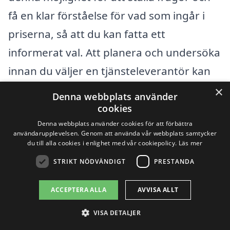
få en klar förståelse för vad som ingår i
priserna, så att du kan fatta ett
informerat val. Att planera och undersöka
innan du väljer en tjänsteleverantör kan
spara både tid och pengar, och säkerställa
×
Denna webbplats använder
att ditt avloppssystem fungerar smidigt i
cookies
Denna webbplats använder cookies för att förbättra
framtiden.
användarupplevelsen. Genom att använda vår webbplats samtycker
du till alla cookies i enlighet med vår cookiepolicy.
Läs mer
Få 3 erbjudanden, gratis och utan
STRIKT NÖDVÄNDIGT
PRESTANDA
förpliktelser
ACCEPTERA ALLA
AVVISA ALLT
VISA DETALJER