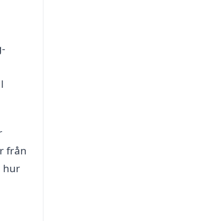
g-
l
r
r från
h hur
a