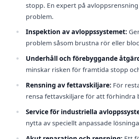
stopp. En expert på avloppsrensning 
problem.
Inspektion av avloppssystemet:
Gen
problem såsom brustna rör eller block
Underhåll och förebyggande åtgärd
minskar risken för framtida stopp oc
Rensning av fettavskiljare:
För rest
rensa fettavskiljare för att förhindr
Service för industriella avloppssyst
nytta av speciellt anpassade lösninga
Akut reparation och rensning:
Ett f