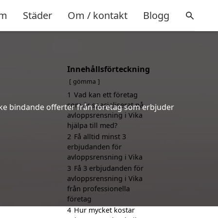
m
Städer
Om / kontakt
Blogg
Innehållsförteckning
gömma
1
Vad kan ett företag
som är specialiserat på
icke bindande offerter från företag som erbjuder
avloppsrensning i Vika
hjälpa till med?
2
Få alltid minst 3
erbjudanden för
avloppsrensning i Vika
3
Få 3 erbjudanden för
avloppsrensning i Vika
från professionella
företag
4
Hur mycket kostar