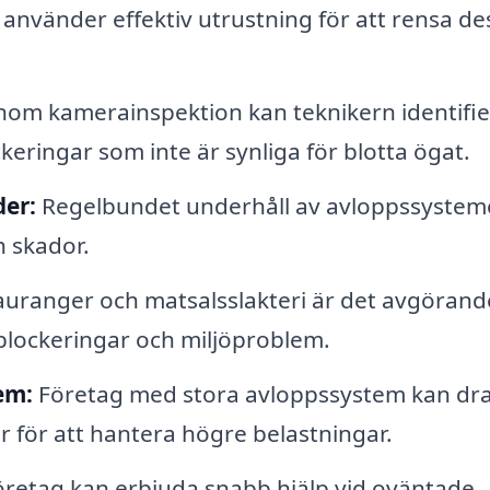
använder effektiv utrustning för att rensa de
om kamerainspektion kan teknikern identifie
eringar som inte är synliga för blotta ögat.
er:
Regelbundet underhåll av avloppssystem
h skador.
auranger och matsalsslakteri är det avgörand
a blockeringar och miljöproblem.
em:
Företag med stora avloppssystem kan dr
r för att hantera högre belastningar.
öretag kan erbjuda snabb hjälp vid oväntade