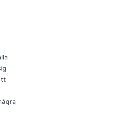
lla
sig
tt
 några