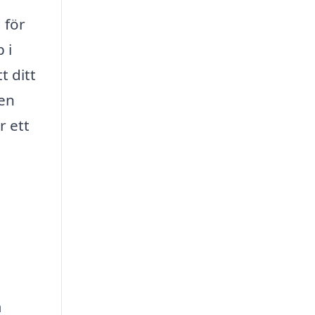
 för
 i
t ditt
den
r ett
m