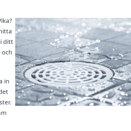
Vika?
hitta
 ditt
t och
a in
 det
ster.
väm