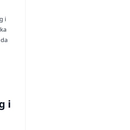
g i
eka
uda
g i