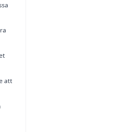
ssa
ra
et
e att
a