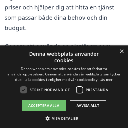
priser och hjälper dig att hitta en tjänst
som passar både dina behov och din
budget.
Genom att använda en plattform som
×
Denna webbplats använder
avloppsrensning-pris.se kan du enkelt
cookies
jämföra priser och läsa omdömen från
Denna webbplats använder cookies för att förbättra
användarupplevelsen. Genom att använda vår webbplats samtycker
tidigare kunder. Detta gör det lättare för
du till alla cookies i enlighet med vår cookiepolicy.
Läs mer
dig att fatta ett beslut och hitta en
STRIKT NÖDVÄNDIGT
PRESTANDA
professionell tjänst för avloppsrensning
ACCEPTERA ALLA
AVVISA ALLT
som du kan lita på. Tveka inte att ta
kontakt och ställa frågor om arbetet och
VISA DETALJER