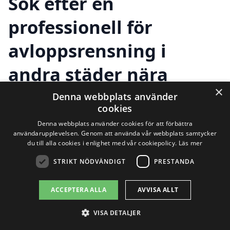
Sök efter en
professionell för
avloppsrensning i
andra städer nära
×
Eriksmåla
Denna webbplats använder
cookies
Denna webbplats använder cookies för att förbättra
användarupplevelsen. Genom att använda vår webbplats samtycker
Att hitta rätt hjälp för avloppsrensning i
du till alla cookies i enlighet med vår cookiepolicy.
Läs mer
Eriksmåla är en viktig uppgift för att
STRIKT NÖDVÄNDIGT
PRESTANDA
säkerställa att avloppssystemet fungerar
ACCEPTERA ALLA
AVVISA ALLT
felfritt. Om du är i behov av
avloppsrensning finns det flera faktorer
VISA DETALJER