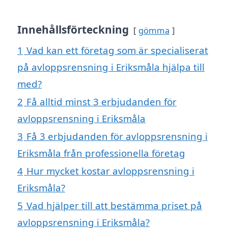
Innehållsförteckning
gömma
1
Vad kan ett företag som är specialiserat
på avloppsrensning i Eriksmåla hjälpa till
med?
2
Få alltid minst 3 erbjudanden för
avloppsrensning i Eriksmåla
3
Få 3 erbjudanden för avloppsrensning i
Eriksmåla från professionella företag
4
Hur mycket kostar avloppsrensning i
Eriksmåla?
5
Vad hjälper till att bestämma priset på
avloppsrensning i Eriksmåla?