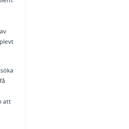
blem.
 av
plevt
esöka
få
 att