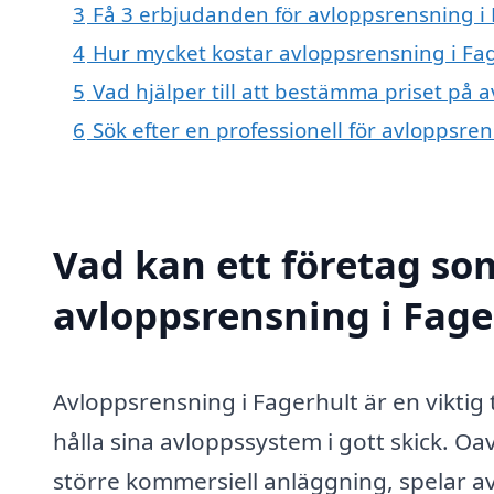
3
Få 3 erbjudanden för avloppsrensning i 
4
Hur mycket kostar avloppsrensning i Fa
5
Vad hjälper till att bestämma priset på 
6
Sök efter en professionell för avloppsre
Vad kan ett företag som
avloppsrensning i Fager
Avloppsrensning i Fagerhult är en viktig 
hålla sina avloppssystem i gott skick. O
större kommersiell anläggning, spelar a