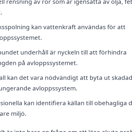
l rensning av rör som är igensatta av olja, fet
.
spolning kan vattenkraft användas för att
vloppssystemet.
undet underhåll är nyckeln till att förhindra
ängden på avloppssystemet.
fall kan det vara nödvändigt att byta ut skada
tt fungerande avloppssystem.
ionella kan identifiera källan till obehagliga 
re miljö.