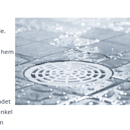
le.
tt hem
ndet
enkel
ån