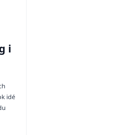
g i
ch
ok idé
du