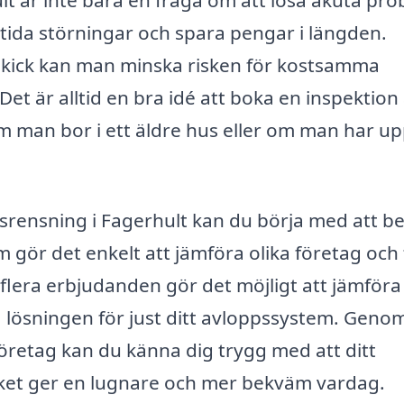
lt är inte bara en fråga om att lösa akuta pro
ida störningar och spara pengar i längden.
 skick kan man minska risken för kostsamma
et är alltid en bra idé att boka en inspektion
m man bor i ett äldre hus eller om man har up
psrensning i Fagerhult kan du börja med att b
 gör det enkelt att jämföra olika företag och 
å flera erbjudanden gör det möjligt att jämföra
ta lösningen för just ditt avloppssystem. Genom
öretag kan du känna dig trygg med att ditt
lket ger en lugnare och mer bekväm vardag.