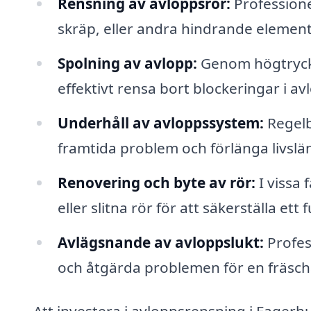
Rensning av avloppsrör:
Professionel
skräp, eller andra hindrande element
Spolning av avlopp:
Genom högtrycks
effektivt rensa bort blockeringar i a
Underhåll av avloppssystem:
Regelb
framtida problem och förlänga livsl
Renovering och byte av rör:
I vissa 
eller slitna rör för att säkerställa e
Avlägsnande av avloppslukt:
Profess
och åtgärda problemen för en fräscha