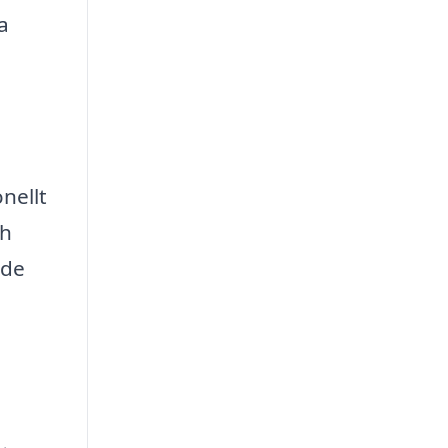
a
nellt
ch
 de