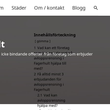
m
Städer
Om / kontakt
Blogg
Innehållsförteckning
lt
gömma
1
Vad kan ett företag
som är specialiserat på
h icke bindande offerter från företag som erbjuder
avloppsrensning i
Fagerhult hjälpa till
med?
2
Få alltid minst 3
erbjudanden för
avloppsrensning i
Fagerhult
2.1
Vad kan
avloppsrensning
hjälpa med?